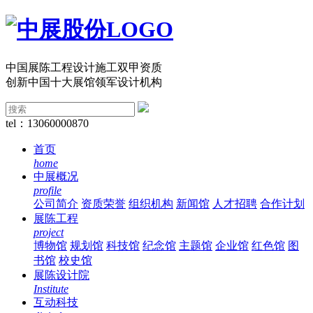
中国展陈工程设计施工双甲资质
创新中国十大展馆领军设计机构
tel：13060000870
首页
home
中展概况
profile
公司简介
资质荣誉
组织机构
新闻馆
人才招聘
合作计划
展陈工程
project
博物馆
规划馆
科技馆
纪念馆
主题馆
企业馆
红色馆
图
书馆
校史馆
展陈设计院
Institute
互动科技