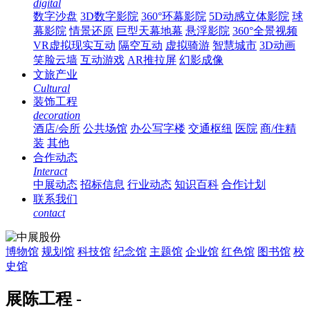
digital
数字沙盘
3D数字影院
360°环幕影院
5D动感立体影院
球
幕影院
情景还原
巨型天幕地幕
悬浮影院
360°全景视频
VR虚拟现实互动
隔空互动
虚拟骑游
智慧城市
3D动画
笑脸云墙
互动游戏
AR推拉屏
幻影成像
文旅产业
Cultural
装饰工程
decoration
酒店/会所
公共场馆
办公写字楼
交通枢纽
医院
商/住精
装
其他
合作动态
Interact
中展动态
招标信息
行业动态
知识百科
合作计划
联系我们
contact
博物馆
规划馆
科技馆
纪念馆
主题馆
企业馆
红色馆
图书馆
校
史馆
展陈工程 -