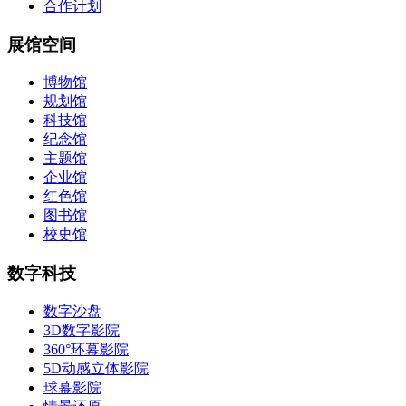
合作计划
展馆空间
博物馆
规划馆
科技馆
纪念馆
主题馆
企业馆
红色馆
图书馆
校史馆
数字科技
数字沙盘
3D数字影院
360°环幕影院
5D动感立体影院
球幕影院