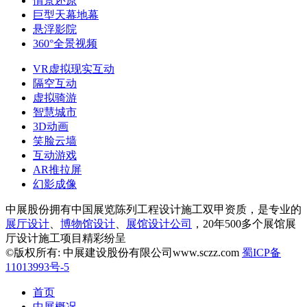
情景还原
巨型天幕地幕
悬浮影院
360°全景视频
VR虚拟现实互动
隔空互动
虚拟骑游
智慧城市
3D动画
笑脸云墙
互动游戏
AR推拉屏
幻影成像
中展股份拥有中国展览陈列工程设计施工双甲资质，是专业的
展厅设计
、
博物馆设计
、
展馆设计公司
，20年500多个展馆展
厅设计施工项目精彩纷呈
©版权所有: 中展建设股份有限公司www.sczz.com
蜀ICP备
11013993号-5
首页
中展概况