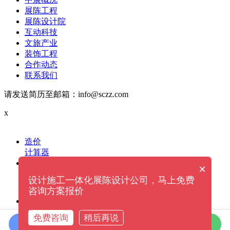
展陈工程
展陈设计院
互动科技
文旅产业
装饰工程
合作动态
联系我们
请发送简历至邮箱：info@sczz.com
x
造价
计算器
电话
×
设计施工一体化展陈设计公司，马上免费
给我们拨打电话
13060000870
咨询方案报价
微信
免费咨询
稍后再说
在线咨询
拨打电话
13060000870