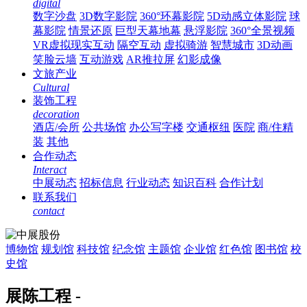
digital
数字沙盘
3D数字影院
360°环幕影院
5D动感立体影院
球
幕影院
情景还原
巨型天幕地幕
悬浮影院
360°全景视频
VR虚拟现实互动
隔空互动
虚拟骑游
智慧城市
3D动画
笑脸云墙
互动游戏
AR推拉屏
幻影成像
文旅产业
Cultural
装饰工程
decoration
酒店/会所
公共场馆
办公写字楼
交通枢纽
医院
商/住精
装
其他
合作动态
Interact
中展动态
招标信息
行业动态
知识百科
合作计划
联系我们
contact
博物馆
规划馆
科技馆
纪念馆
主题馆
企业馆
红色馆
图书馆
校
史馆
展陈工程 -