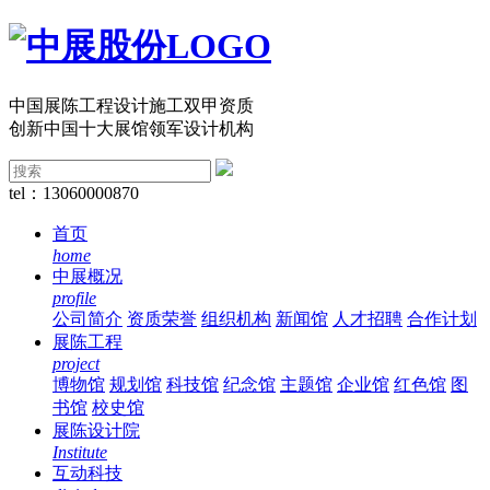
中国展陈工程设计施工双甲资质
创新中国十大展馆领军设计机构
tel：13060000870
首页
home
中展概况
profile
公司简介
资质荣誉
组织机构
新闻馆
人才招聘
合作计划
展陈工程
project
博物馆
规划馆
科技馆
纪念馆
主题馆
企业馆
红色馆
图
书馆
校史馆
展陈设计院
Institute
互动科技