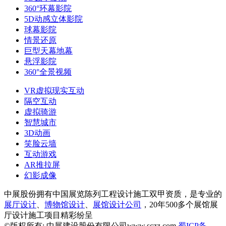
360°环幕影院
5D动感立体影院
球幕影院
情景还原
巨型天幕地幕
悬浮影院
360°全景视频
VR虚拟现实互动
隔空互动
虚拟骑游
智慧城市
3D动画
笑脸云墙
互动游戏
AR推拉屏
幻影成像
中展股份拥有中国展览陈列工程设计施工双甲资质，是专业的
展厅设计
、
博物馆设计
、
展馆设计公司
，20年500多个展馆展
厅设计施工项目精彩纷呈
©版权所有: 中展建设股份有限公司www.sczz.com
蜀ICP备