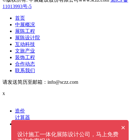
11013993号-5
首页
中展概况
展陈工程
展陈设计院
互动科技
文旅产业
装饰工程
合作动态
联系我们
请发送简历至邮箱：info@sczz.com
x
造价
计算器
电话
×
设计施工一体化展陈设计公司，马上免费
给我们拨打电话
13060000870