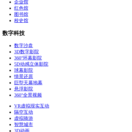
企业馆
红色馆
图书馆
校史馆
数字科技
数字沙盘
3D数字影院
360°环幕影院
5D动感立体影院
球幕影院
情景还原
巨型天幕地幕
悬浮影院
360°全景视频
VR虚拟现实互动
隔空互动
虚拟骑游
智慧城市
3D动画