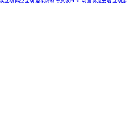
现实互动
隔空互动
虚拟骑游
智慧城市
3D动画
笑脸云墙
互动游