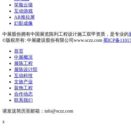
笑脸云墙
互动游戏
AR推拉屏
幻影成像
中展股份拥有中国展览陈列工程设计施工双甲资质，是专业的
©版权所有: 中展建设股份有限公司www.sczz.com
蜀ICP备11013
首页
中展概况
展陈工程
展陈设计院
互动科技
文旅产业
装饰工程
合作动态
联系我们
请发送简历至邮箱：info@sczz.com
x