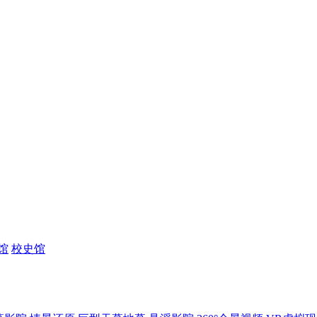
馆
校史馆