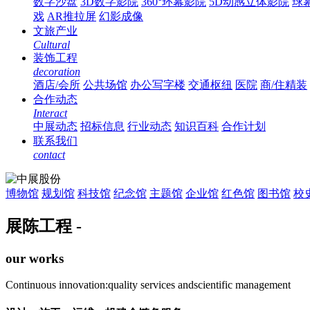
数字沙盘
3D数字影院
360°环幕影院
5D动感立体影院
球
戏
AR推拉屏
幻影成像
文旅产业
Cultural
装饰工程
decoration
酒店/会所
公共场馆
办公写字楼
交通枢纽
医院
商/住精装
合作动态
Interact
中展动态
招标信息
行业动态
知识百科
合作计划
联系我们
contact
博物馆
规划馆
科技馆
纪念馆
主题馆
企业馆
红色馆
图书馆
校
展陈工程 -
our works
Continuous innovation:quality services andscientific management