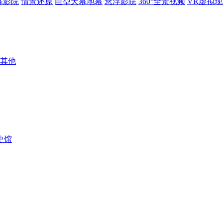
幕影院
情景还原
巨型天幕地幕
悬浮影院
360°全景视频
VR虚拟
其他
史馆