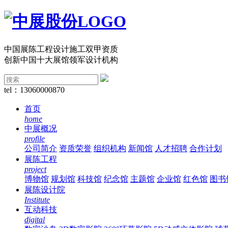
中国展陈工程设计施工双甲资质
创新中国十大展馆领军设计机构
tel：13060000870
首页
home
中展概况
profile
公司简介
资质荣誉
组织机构
新闻馆
人才招聘
合作计划
展陈工程
project
博物馆
规划馆
科技馆
纪念馆
主题馆
企业馆
红色馆
图书
展陈设计院
Institute
互动科技
digital