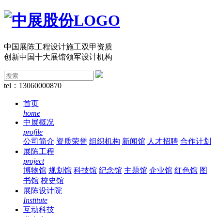
中国展陈工程设计施工双甲资质
创新中国十大展馆领军设计机构
tel：13060000870
首页
home
中展概况
profile
公司简介
资质荣誉
组织机构
新闻馆
人才招聘
合作计划
展陈工程
project
博物馆
规划馆
科技馆
纪念馆
主题馆
企业馆
红色馆
图
书馆
校史馆
展陈设计院
Institute
互动科技