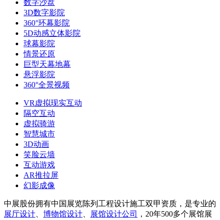
数字沙盘
3D数字影院
360°环幕影院
5D动感立体影院
球幕影院
情景还原
巨型天幕地幕
悬浮影院
360°全景视频
VR虚拟现实互动
隔空互动
虚拟骑游
智慧城市
3D动画
笑脸云墙
互动游戏
AR推拉屏
幻影成像
中展股份拥有中国展览陈列工程设计施工双甲资质，是专业的
展厅设计
、
博物馆设计
、
展馆设计公司
，20年500多个展馆展