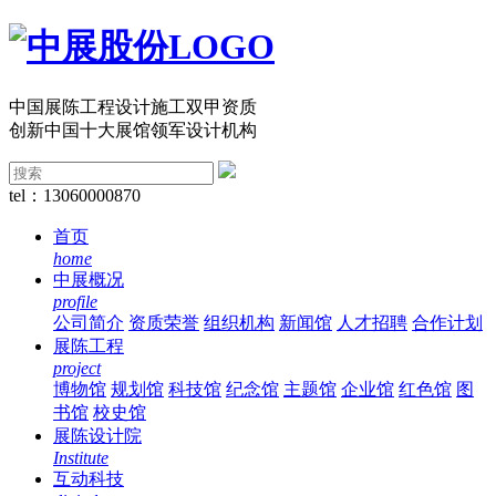
中国展陈工程设计施工双甲资质
创新中国十大展馆领军设计机构
tel：13060000870
首页
home
中展概况
profile
公司简介
资质荣誉
组织机构
新闻馆
人才招聘
合作计划
展陈工程
project
博物馆
规划馆
科技馆
纪念馆
主题馆
企业馆
红色馆
图
书馆
校史馆
展陈设计院
Institute
互动科技