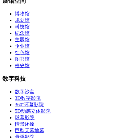
展馆空间
博物馆
规划馆
科技馆
纪念馆
主题馆
企业馆
红色馆
图书馆
校史馆
数字科技
数字沙盘
3D数字影院
360°环幕影院
5D动感立体影院
球幕影院
情景还原
巨型天幕地幕
悬浮影院