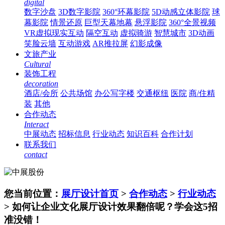
digital
数字沙盘
3D数字影院
360°环幕影院
5D动感立体影院
球
幕影院
情景还原
巨型天幕地幕
悬浮影院
360°全景视频
VR虚拟现实互动
隔空互动
虚拟骑游
智慧城市
3D动画
笑脸云墙
互动游戏
AR推拉屏
幻影成像
文旅产业
Cultural
装饰工程
decoration
酒店/会所
公共场馆
办公写字楼
交通枢纽
医院
商/住精
装
其他
合作动态
Interact
中展动态
招标信息
行业动态
知识百科
合作计划
联系我们
contact
您当前位置：
展厅设计首页
>
合作动态
>
行业动态
> 如何让企业文化展厅设计效果翻倍呢？学会这5招
准没错！