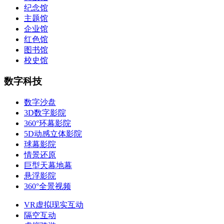
纪念馆
主题馆
企业馆
红色馆
图书馆
校史馆
数字科技
数字沙盘
3D数字影院
360°环幕影院
5D动感立体影院
球幕影院
情景还原
巨型天幕地幕
悬浮影院
360°全景视频
VR虚拟现实互动
隔空互动