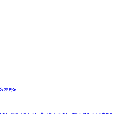
馆
校史馆