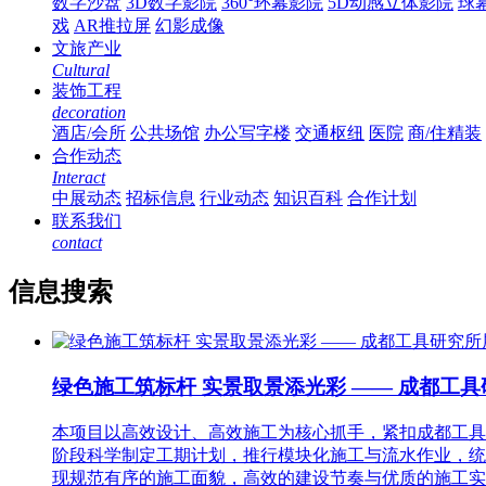
数字沙盘
3D数字影院
360°环幕影院
5D动感立体影院
球
戏
AR推拉屏
幻影成像
文旅产业
Cultural
装饰工程
decoration
酒店/会所
公共场馆
办公写字楼
交通枢纽
医院
商/住精装
合作动态
Interact
中展动态
招标信息
行业动态
知识百科
合作计划
联系我们
contact
信息搜索
绿色施工筑标杆 实景取景添光彩 —— 成都工具
本项目以高效设计、高效施工为核心抓手，紧扣成都工具
阶段科学制定工期计划，推行模块化施工与流水作业，统
现规范有序的施工面貌，高效的建设节奏与优质的施工实