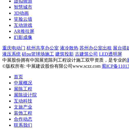
虚拟骑游
智慧城市
3D动画
笑脸云墙
互动游戏
AR推拉屏
幻影成像
重庆电动门
杭州共享办公室
液冷散热
苏州办公室出租
展台搭
液压系统
硅pu篮球场施工
建筑投影
古建筑公司
LED透明屏
中展股份拥有中国展览陈列工程设计施工双甲资质，是专业的
©版权所有: 中展建设股份有限公司www.sczz.com
蜀ICP备11013
首页
中展概况
展陈工程
展陈设计院
互动科技
文旅产业
装饰工程
合作动态
联系我们