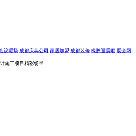
会议暖场
成都庆典公司
家居加盟
成都装修
橡胶避震喉
展会网
厅设计施工项目精彩纷呈