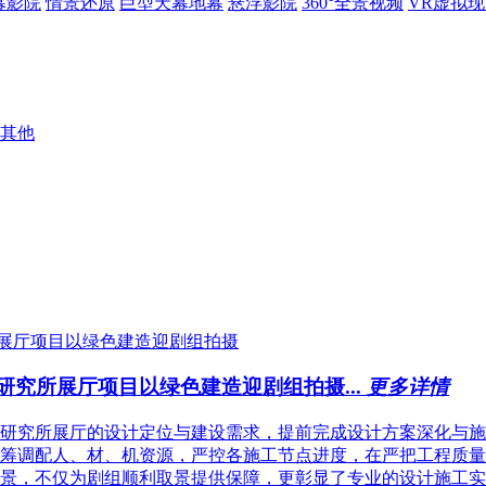
幕影院
情景还原
巨型天幕地幕
悬浮影院
360°全景视频
VR虚拟
其他
研究所展厅项目以绿色建造迎剧组拍摄...
更多详情
研究所展厅的设计定位与建设需求，提前完成设计方案深化与施
筹调配人、材、机资源，严控各施工节点进度，在严把工程质量
景，不仅为剧组顺利取景提供保障，更彰显了专业的设计施工实力