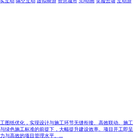
现实互动
隔空互动
虚拟骑游
智慧城市
3D动画
笑脸云墙
互动游
工图纸优化，实现设计与施工环节无缝衔接、高效联动。施工
与绿色施工标准的前提下，大幅提升建设效率。项目开工即呈
与高效的项目管理水平。...