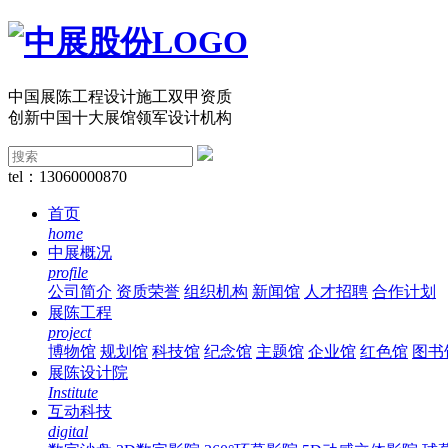
中国展陈工程设计施工双甲资质
创新中国十大展馆领军设计机构
tel：13060000870
首页
home
中展概况
profile
公司简介
资质荣誉
组织机构
新闻馆
人才招聘
合作计划
展陈工程
project
博物馆
规划馆
科技馆
纪念馆
主题馆
企业馆
红色馆
图书
展陈设计院
Institute
互动科技
digital