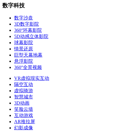
数字科技
数字沙盘
3D数字影院
360°环幕影院
5D动感立体影院
球幕影院
情景还原
巨型天幕地幕
悬浮影院
360°全景视频
VR虚拟现实互动
隔空互动
虚拟骑游
智慧城市
3D动画
笑脸云墙
互动游戏
AR推拉屏
幻影成像