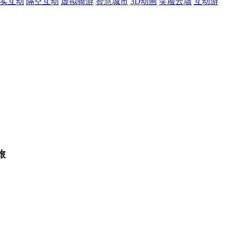
现实互动
隔空互动
虚拟骑游
智慧城市
3D动画
笑脸云墙
互动游
旅