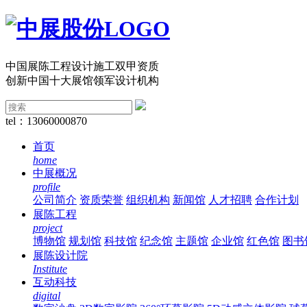
中国展陈工程设计施工双甲资质
创新中国十大展馆领军设计机构
tel：13060000870
首页
home
中展概况
profile
公司简介
资质荣誉
组织机构
新闻馆
人才招聘
合作计划
展陈工程
project
博物馆
规划馆
科技馆
纪念馆
主题馆
企业馆
红色馆
图书
展陈设计院
Institute
互动科技
digital