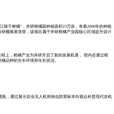
千树橘”，井研柑橘园种植面积23万亩，有着2000年的种植
源科研棚展展览馆，该项目属于井研柑橘产业园核心区域提升设计
征程上，柑橘产业为井研开启了新的发展机遇， 馆内还通过柑
柑橘品种的生长环境和生长状况。
成熟，通过展示农业无人机和病虫防害标本向观众科普现代农机