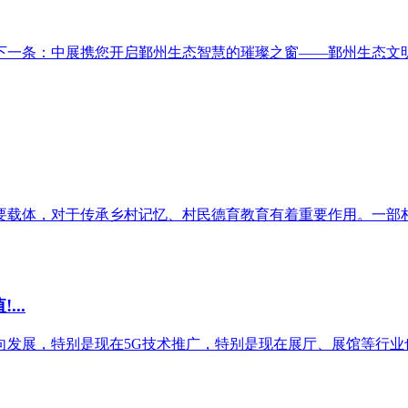
下一条：中展携您开启鄞州生态智慧的璀璨之窗——鄞州生态文明.
载体，对于传承乡村记忆、村民德育教育有着重要作用。一部村史
..
发展，特别是现在5G技术推广，特别是现在展厅、展馆等行业也是