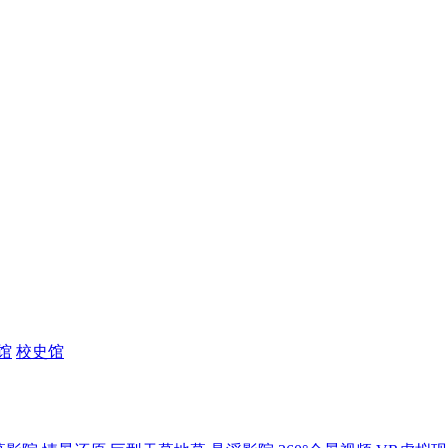
馆
校史馆