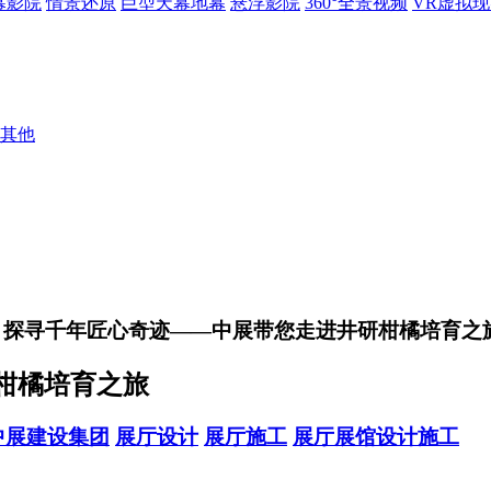
幕影院
情景还原
巨型天幕地幕
悬浮影院
360°全景视频
VR虚拟
其他
> 探寻千年匠心奇迹——中展带您走进井研柑橘培育之
柑橘培育之旅
中展建设集团
展厅设计
展厅施工
展厅展馆设计施工