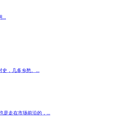
..
，几多乡愁。...
走在市场前沿的，...