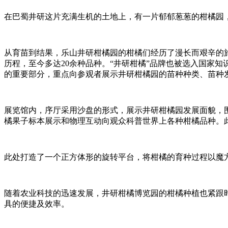
在巴蜀井研这片充满生机的土地上，有一片郁郁葱葱的柑橘园
从育苗到结果，乐山井研柑橘园的柑橘们经历了漫长而艰辛的旅
历程，至今多达20余种品种。“井研柑橘”品牌也被选入国家
的重要部分，重点向参观者展示井研柑橘园的苗种种类、苗种
展览馆内，序厅采用沙盘的形式，展示井研柑橘园发展面貌，围
橘果子标本展示和物理互动向观众科普世界上各种柑橘品种。
此处打造了一个正方体形的旋转平台，将柑橘的育种过程以魔
随着农业科技的迅速发展，井研柑橘博览园的柑橘种植也紧跟
具的便捷及效率。