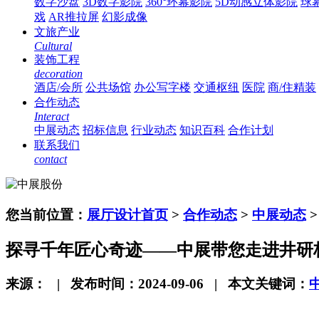
数字沙盘
3D数字影院
360°环幕影院
5D动感立体影院
球
戏
AR推拉屏
幻影成像
文旅产业
Cultural
装饰工程
decoration
酒店/会所
公共场馆
办公写字楼
交通枢纽
医院
商/住精装
合作动态
Interact
中展动态
招标信息
行业动态
知识百科
合作计划
联系我们
contact
您当前位置：
展厅设计首页
>
合作动态
>
中展动态
探寻千年匠心奇迹——中展带您走进井研
来源： | 发布时间：2024-09-06 | 本文关键词：