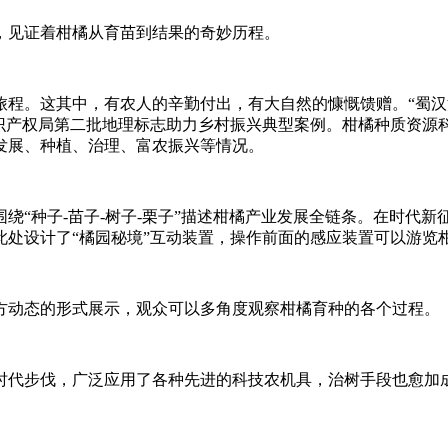
，见证着柑橘从育苗到结果的奇妙历程。
程。这其中，有农人的辛勤付出，有大自然的慷慨馈赠。“蜀汉江陵
知识产权局第二批地理标志助力乡村振兴典型案例。柑橘种质资
发展、种植、治理、富农振兴等情况。
绕“种子-苗子-树子-栗子”描述柑橘产业发展全链条。在时代新
此处设计了“橘园秘境”互动装置，操作前面的感应装置可以游览
方动态的形式展示，观众可以多角度观察柑橘育种的各个过程。
时代步伐，广泛应用了各种先进的科技农机具，治树手段也愈加