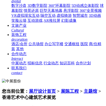
digital
数字沙盘
3D数字影院
360°环幕影院
5D动感立体影院
球
幕影院
情景还原
巨型天幕地幕
悬浮影院
360°全景视频
VR虚拟现实互动
隔空互动
虚拟骑游
智慧城市
3D动画
笑脸云墙
互动游戏
AR推拉屏
幻影成像
文旅产业
Cultural
装饰工程
decoration
酒店/会所
公共场馆
办公写字楼
交通枢纽
医院
商/住精
装
其他
合作动态
Interact
中展动态
招标信息
行业动态
知识百科
合作计划
联系我们
contact
您当前位置：
展厅设计首页
>
展陈工程
>
主题馆
>
香港艺术中心建筑艺术展览