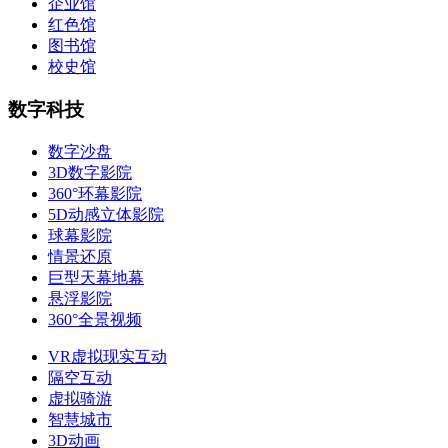
企业馆
红色馆
图书馆
校史馆
数字科技
数字沙盘
3D数字影院
360°环幕影院
5D动感立体影院
球幕影院
情景还原
巨型天幕地幕
悬浮影院
360°全景视频
VR虚拟现实互动
隔空互动
虚拟骑游
智慧城市
3D动画