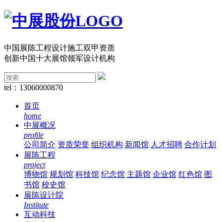
中国展陈工程设计施工双甲资质
创新中国十大展馆领军设计机构
tel：13060000870
首页
home
中展概况
profile
公司简介
资质荣誉
组织机构
新闻馆
人才招聘
合作计划
展陈工程
project
博物馆
规划馆
科技馆
纪念馆
主题馆
企业馆
红色馆
图
书馆
校史馆
展陈设计院
Institute
互动科技