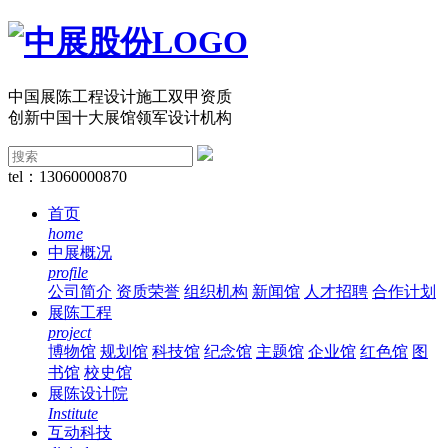
中国展陈工程设计施工双甲资质
创新中国十大展馆领军设计机构
tel：13060000870
首页
home
中展概况
profile
公司简介
资质荣誉
组织机构
新闻馆
人才招聘
合作计划
展陈工程
project
博物馆
规划馆
科技馆
纪念馆
主题馆
企业馆
红色馆
图
书馆
校史馆
展陈设计院
Institute
互动科技