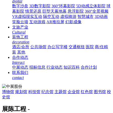
digital
数字沙盘
3D数字影院
360°环幕影院
5D动感立体影院
球
幕影院
情景还原
巨型天幕地幕
悬浮影院
360°全景视频
VR虚拟现实互动
隔空互动
虚拟骑游
智慧城市
3D动画
笑脸云墙
互动游戏
AR推拉屏
幻影成像
文旅产业
Cultural
装饰工程
decoration
酒店/会所
公共场馆
办公写字楼
交通枢纽
医院
商/住精
装
其他
合作动态
Interact
中展动态
招标信息
行业动态
知识百科
合作计划
联系我们
contact
博物馆
规划馆
科技馆
纪念馆
主题馆
企业馆
红色馆
图书馆
校
史馆
展陈工程 -