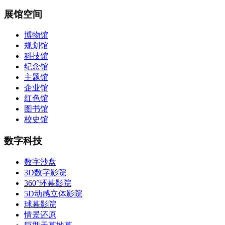
展馆空间
博物馆
规划馆
科技馆
纪念馆
主题馆
企业馆
红色馆
图书馆
校史馆
数字科技
数字沙盘
3D数字影院
360°环幕影院
5D动感立体影院
球幕影院
情景还原