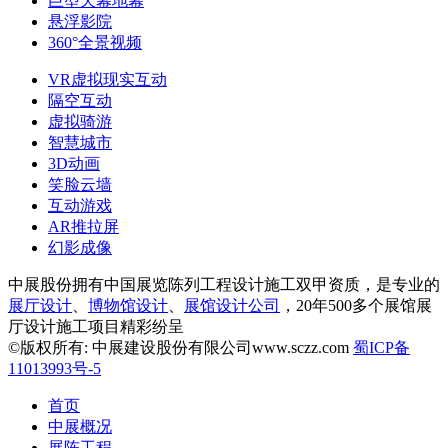
巨型天幕地幕
悬浮影院
360°全景视频
VR虚拟现实互动
隔空互动
虚拟骑游
智慧城市
3D动画
笑脸云墙
互动游戏
AR推拉屏
幻影成像
中展股份拥有中国展览陈列工程设计施工双甲资质，是专业的
展厅设计
、
博物馆设计
、
展馆设计公司
，20年500多个展馆展
厅设计施工项目精彩纷呈
©版权所有: 中展建设股份有限公司www.sczz.com
蜀ICP备
11013993号-5
首页
中展概况
展陈工程