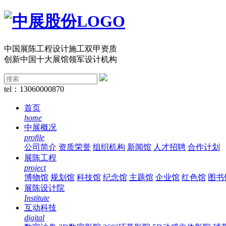
中国展陈工程设计施工双甲资质
创新中国十大展馆领军设计机构
tel：13060000870
首页
home
中展概况
profile
公司简介
资质荣誉
组织机构
新闻馆
人才招聘
合作计划
展陈工程
project
博物馆
规划馆
科技馆
纪念馆
主题馆
企业馆
红色馆
图书
展陈设计院
Institute
互动科技
digital