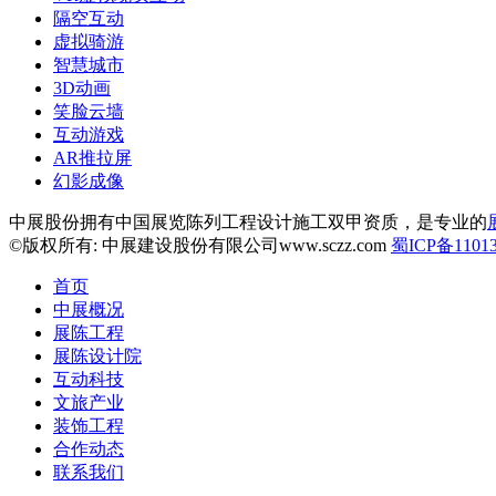
隔空互动
虚拟骑游
智慧城市
3D动画
笑脸云墙
互动游戏
AR推拉屏
幻影成像
中展股份拥有中国展览陈列工程设计施工双甲资质，是专业的
©版权所有: 中展建设股份有限公司www.sczz.com
蜀ICP备11013
首页
中展概况
展陈工程
展陈设计院
互动科技
文旅产业
装饰工程
合作动态
联系我们