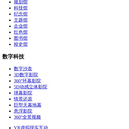
规划馆
科技馆
纪念馆
主题馆
企业馆
红色馆
图书馆
校史馆
数字科技
数字沙盘
3D数字影院
360°环幕影院
5D动感立体影院
球幕影院
情景还原
巨型天幕地幕
悬浮影院
360°全景视频
VR虚拟现实互动