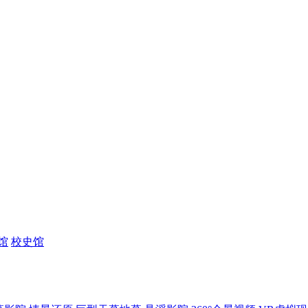
馆
校史馆