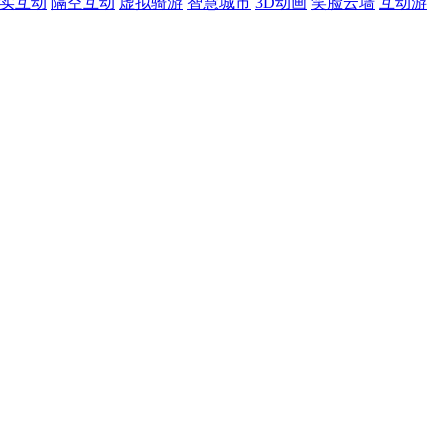
现实互动
隔空互动
虚拟骑游
智慧城市
3D动画
笑脸云墙
互动游