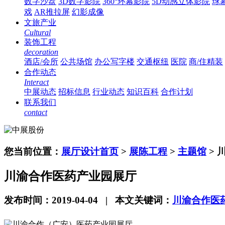
数字沙盘
3D数字影院
360°环幕影院
5D动感立体影院
球
戏
AR推拉屏
幻影成像
文旅产业
Cultural
装饰工程
decoration
酒店/会所
公共场馆
办公写字楼
交通枢纽
医院
商/住精装
合作动态
Interact
中展动态
招标信息
行业动态
知识百科
合作计划
联系我们
contact
您当前位置：
展厅设计首页
>
展陈工程
>
主题馆
> 
川渝合作医药产业园展厅
发布时间：2019-04-04 | 本文关键词：
川渝合作医