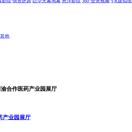
幕影院
情景还原
巨型天幕地幕
悬浮影院
360°全景视频
VR虚拟
其他
川渝合作医药产业园展厅
药产业园展厅