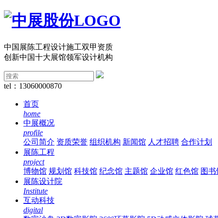
中国展陈工程设计施工双甲资质
创新中国十大展馆领军设计机构
tel：13060000870
首页
home
中展概况
profile
公司简介
资质荣誉
组织机构
新闻馆
人才招聘
合作计划
展陈工程
project
博物馆
规划馆
科技馆
纪念馆
主题馆
企业馆
红色馆
图书
展陈设计院
Institute
互动科技
digital