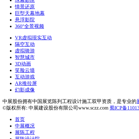
球幕影院
情景还原
巨型天幕地幕
悬浮影院
360°全景视频
VR虚拟现实互动
隔空互动
虚拟骑游
智慧城市
3D动画
笑脸云墙
互动游戏
AR推拉屏
幻影成像
中展股份拥有中国展览陈列工程设计施工双甲资质，是专业的
©版权所有: 中展建设股份有限公司www.sczz.com
蜀ICP备11013
首页
中展概况
展陈工程
展陈设计院