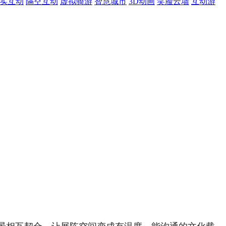
现实互动
隔空互动
虚拟骑游
智慧城市
3D动画
笑脸云墙
互动游