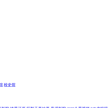
馆
校史馆