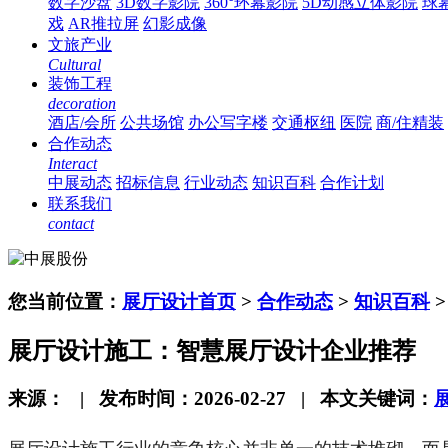
数字沙盘
3D数字影院
360°环幕影院
5D动感立体影院
球
戏
AR推拉屏
幻影成像
文旅产业
Cultural
装饰工程
decoration
酒店/会所
公共场馆
办公写字楼
交通枢纽
医院
商/住精装
合作动态
Interact
中展动态
招标信息
行业动态
知识百科
合作计划
联系我们
contact
您当前位置：
展厅设计首页
>
合作动态
>
知识百科
展厅设计施工：智慧展厅设计企业推荐
来源： | 发布时间：2026-02-27 | 本文关键词：