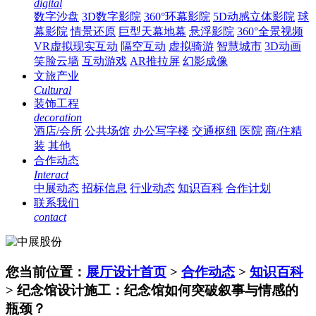
digital
数字沙盘
3D数字影院
360°环幕影院
5D动感立体影院
球
幕影院
情景还原
巨型天幕地幕
悬浮影院
360°全景视频
VR虚拟现实互动
隔空互动
虚拟骑游
智慧城市
3D动画
笑脸云墙
互动游戏
AR推拉屏
幻影成像
文旅产业
Cultural
装饰工程
decoration
酒店/会所
公共场馆
办公写字楼
交通枢纽
医院
商/住精
装
其他
合作动态
Interact
中展动态
招标信息
行业动态
知识百科
合作计划
联系我们
contact
您当前位置：
展厅设计首页
>
合作动态
>
知识百科
> 纪念馆设计施工：纪念馆如何突破叙事与情感的
瓶颈？