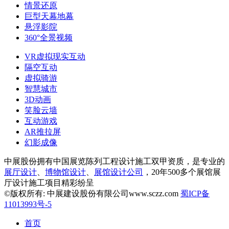
情景还原
巨型天幕地幕
悬浮影院
360°全景视频
VR虚拟现实互动
隔空互动
虚拟骑游
智慧城市
3D动画
笑脸云墙
互动游戏
AR推拉屏
幻影成像
中展股份拥有中国展览陈列工程设计施工双甲资质，是专业的
展厅设计
、
博物馆设计
、
展馆设计公司
，20年500多个展馆展
厅设计施工项目精彩纷呈
©版权所有: 中展建设股份有限公司www.sczz.com
蜀ICP备
11013993号-5
首页