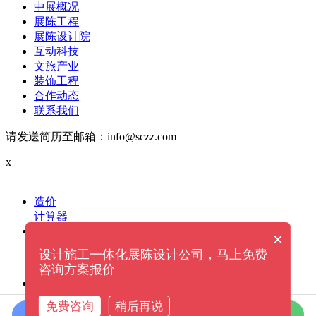
中展概况
展陈工程
展陈设计院
互动科技
文旅产业
装饰工程
合作动态
联系我们
请发送简历至邮箱：info@sczz.com
x
造价
计算器
电话
×
设计施工一体化展陈设计公司，马上免费
给我们拨打电话
13060000870
咨询方案报价
微信
免费咨询
稍后再说
在线咨询
拨打电话