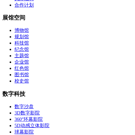
合作计划
展馆空间
博物馆
规划馆
科技馆
纪念馆
主题馆
企业馆
红色馆
图书馆
校史馆
数字科技
数字沙盘
3D数字影院
360°环幕影院
5D动感立体影院
球幕影院