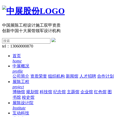
中国展陈工程设计施工双甲资质
创新中国十大展馆领军设计机构
tel：13060000870
首页
home
中展概况
profile
公司简介
资质荣誉
组织机构
新闻馆
人才招聘
合作计划
展陈工程
project
博物馆
规划馆
科技馆
纪念馆
主题馆
企业馆
红色馆
图
书馆
校史馆
展陈设计院
Institute
互动科技