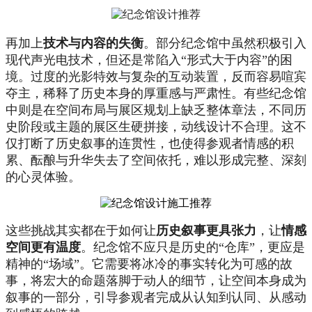
再加上
技术与内容的失衡
。部分纪念馆中虽然积极引入
现代声光电技术，但还是常陷入“形式大于内容”的困
境。过度的光影特效与复杂的互动装置，反而容易喧宾
夺主，稀释了历史本身的厚重感与严肃性。有些纪念馆
中则是在空间布局与展区规划上缺乏整体章法，不同历
史阶段或主题的展区生硬拼接，动线设计不合理。这不
仅打断了历史叙事的连贯性，也使得参观者情感的积
累、酝酿与升华失去了空间依托，难以形成完整、深刻
的心灵体验。
这些挑战其实都在于如何让
历史叙事更具张力
，让
情感
空间更有温度
。纪念馆不应只是历史的“仓库”，更应是
精神的“场域”。它需要将冰冷的事实转化为可感的故
事，将宏大的命题落脚于动人的细节，让空间本身成为
叙事的一部分，引导参观者完成从认知到认同、从感动