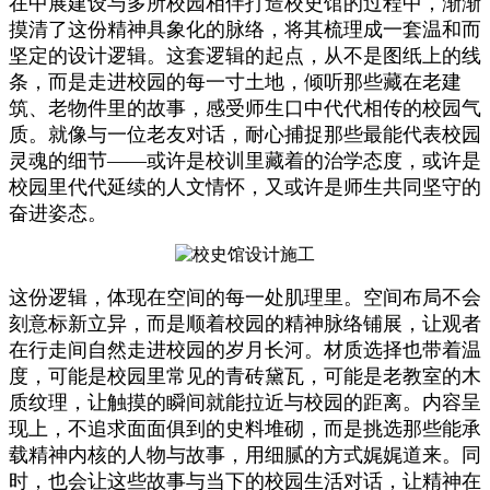
在中展建设与多所校园相伴打造校史馆的过程中，渐渐
摸清了这份精神具象化的脉络，将其梳理成一套温和而
坚定的设计逻辑。这套逻辑的起点，从不是图纸上的线
条，而是走进校园的每一寸土地，倾听那些藏在老建
筑、老物件里的故事，感受师生口中代代相传的校园气
质。就像与一位老友对话，耐心捕捉那些最能代表校园
灵魂的细节——或许是校训里藏着的治学态度，或许是
校园里代代延续的人文情怀，又或许是师生共同坚守的
奋进姿态。
这份逻辑，体现在空间的每一处肌理里。空间布局不会
刻意标新立异，而是顺着校园的精神脉络铺展，让观者
在行走间自然走进校园的岁月长河。材质选择也带着温
度，可能是校园里常见的青砖黛瓦，可能是老教室的木
质纹理，让触摸的瞬间就能拉近与校园的距离。内容呈
现上，不追求面面俱到的史料堆砌，而是挑选那些能承
载精神内核的人物与故事，用细腻的方式娓娓道来。同
时，也会让这些故事与当下的校园生活对话，让精神在