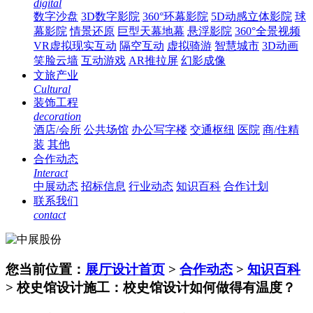
digital
数字沙盘
3D数字影院
360°环幕影院
5D动感立体影院
球
幕影院
情景还原
巨型天幕地幕
悬浮影院
360°全景视频
VR虚拟现实互动
隔空互动
虚拟骑游
智慧城市
3D动画
笑脸云墙
互动游戏
AR推拉屏
幻影成像
文旅产业
Cultural
装饰工程
decoration
酒店/会所
公共场馆
办公写字楼
交通枢纽
医院
商/住精
装
其他
合作动态
Interact
中展动态
招标信息
行业动态
知识百科
合作计划
联系我们
contact
您当前位置：
展厅设计首页
>
合作动态
>
知识百科
> 校史馆设计施工：校史馆设计如何做得有温度？