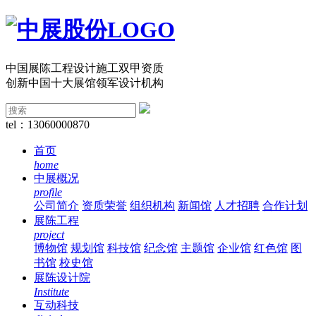
中国展陈工程设计施工双甲资质
创新中国十大展馆领军设计机构
tel：13060000870
首页
home
中展概况
profile
公司简介
资质荣誉
组织机构
新闻馆
人才招聘
合作计划
展陈工程
project
博物馆
规划馆
科技馆
纪念馆
主题馆
企业馆
红色馆
图
书馆
校史馆
展陈设计院
Institute
互动科技