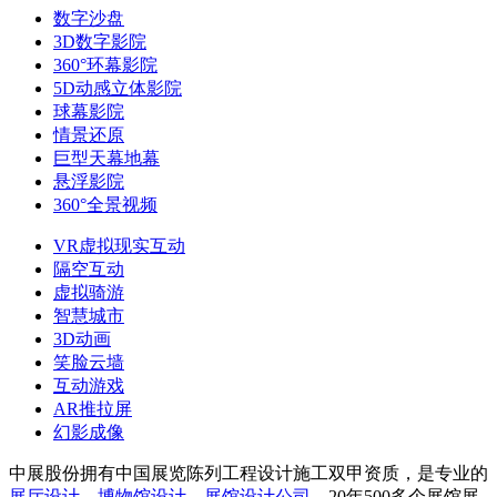
数字沙盘
3D数字影院
360°环幕影院
5D动感立体影院
球幕影院
情景还原
巨型天幕地幕
悬浮影院
360°全景视频
VR虚拟现实互动
隔空互动
虚拟骑游
智慧城市
3D动画
笑脸云墙
互动游戏
AR推拉屏
幻影成像
中展股份拥有中国展览陈列工程设计施工双甲资质，是专业的
展厅设计
、
博物馆设计
、
展馆设计公司
，20年500多个展馆展