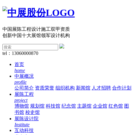
中国展陈工程设计施工双甲资质
创新中国十大展馆领军设计机构
tel：13060000870
首页
home
中展概况
profile
公司简介
资质荣誉
组织机构
新闻馆
人才招聘
合作计划
展陈工程
project
博物馆
规划馆
科技馆
纪念馆
主题馆
企业馆
红色馆
图
书馆
校史馆
展陈设计院
Institute
互动科技