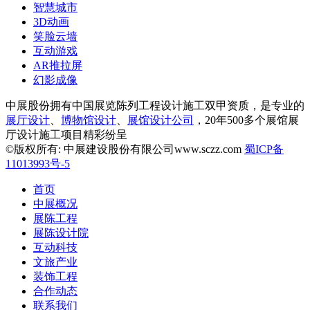
智慧城市
3D动画
笑脸云墙
互动游戏
AR推拉屏
幻影成像
中展股份拥有中国展览陈列工程设计施工双甲资质，是专业的
展厅设计
、
博物馆设计
、
展馆设计公司
，20年500多个展馆展
厅设计施工项目精彩纷呈
©版权所有: 中展建设股份有限公司www.sczz.com
蜀ICP备
11013993号-5
首页
中展概况
展陈工程
展陈设计院
互动科技
文旅产业
装饰工程
合作动态
联系我们