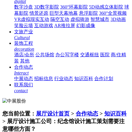
digital
数字沙盘
3D数字影院
360°环幕影院
5D动感立体影院
球
幕影院
情景还原
巨型天幕地幕
悬浮影院
360°全景视频
VR虚拟现实互动
隔空互动
虚拟骑游
智慧城市
3D动画
笑脸云墙
互动游戏
AR推拉屏
幻影成像
文旅产业
Cultural
装饰工程
decoration
酒店/会所
公共场馆
办公写字楼
交通枢纽
医院
商/住精
装
其他
合作动态
Interact
中展动态
招标信息
行业动态
知识百科
合作计划
联系我们
contact
您当前位置：
展厅设计首页
>
合作动态
>
知识百科
> 展厅设计施工公司：纪念馆设计施工策划需要注
意哪些方面？