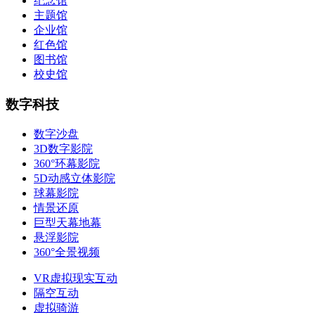
纪念馆
主题馆
企业馆
红色馆
图书馆
校史馆
数字科技
数字沙盘
3D数字影院
360°环幕影院
5D动感立体影院
球幕影院
情景还原
巨型天幕地幕
悬浮影院
360°全景视频
VR虚拟现实互动
隔空互动
虚拟骑游