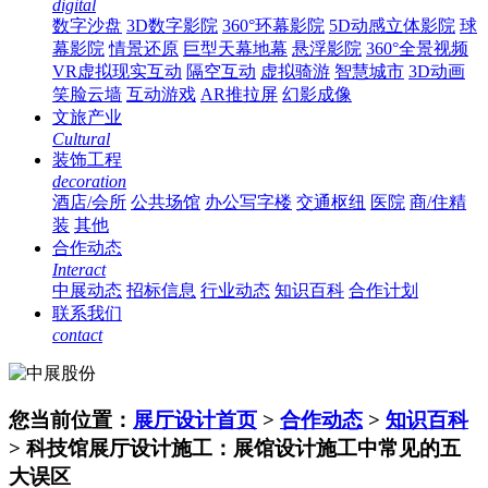
digital
数字沙盘
3D数字影院
360°环幕影院
5D动感立体影院
球
幕影院
情景还原
巨型天幕地幕
悬浮影院
360°全景视频
VR虚拟现实互动
隔空互动
虚拟骑游
智慧城市
3D动画
笑脸云墙
互动游戏
AR推拉屏
幻影成像
文旅产业
Cultural
装饰工程
decoration
酒店/会所
公共场馆
办公写字楼
交通枢纽
医院
商/住精
装
其他
合作动态
Interact
中展动态
招标信息
行业动态
知识百科
合作计划
联系我们
contact
您当前位置：
展厅设计首页
>
合作动态
>
知识百科
> 科技馆展厅设计施工：展馆设计施工中常见的五
大误区