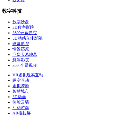
数字科技
数字沙盘
3D数字影院
360°环幕影院
5D动感立体影院
球幕影院
情景还原
巨型天幕地幕
悬浮影院
360°全景视频
VR虚拟现实互动
隔空互动
虚拟骑游
智慧城市
3D动画
笑脸云墙
互动游戏
AR推拉屏