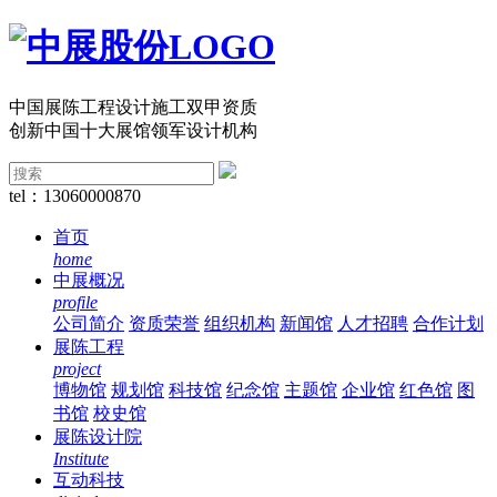
中国展陈工程设计施工双甲资质
创新中国十大展馆领军设计机构
tel：13060000870
首页
home
中展概况
profile
公司简介
资质荣誉
组织机构
新闻馆
人才招聘
合作计划
展陈工程
project
博物馆
规划馆
科技馆
纪念馆
主题馆
企业馆
红色馆
图
书馆
校史馆
展陈设计院
Institute
互动科技