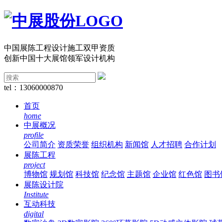
中国展陈工程设计施工双甲资质
创新中国十大展馆领军设计机构
tel：13060000870
首页
home
中展概况
profile
公司简介
资质荣誉
组织机构
新闻馆
人才招聘
合作计划
展陈工程
project
博物馆
规划馆
科技馆
纪念馆
主题馆
企业馆
红色馆
图书
展陈设计院
Institute
互动科技
digital