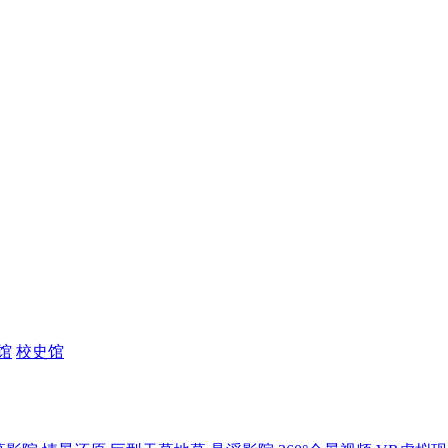
馆
校史馆