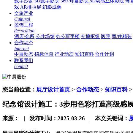
数字沙盘
3D数字影院
360°环幕影院
5D动感立体影院
球
戏
AR推拉屏
幻影成像
文旅产业
Cultural
装饰工程
decoration
酒店/会所
公共场馆
办公写字楼
交通枢纽
医院
商/住精装
合作动态
Interact
中展动态
招标信息
行业动态
知识百科
合作计划
联系我们
contact
您当前位置：
展厅设计首页
>
合作动态
>
知识百科
纪念馆设计施工：3步用色彩打造高级感
来源： | 发布时间：2025-03-26 | 本文关键词：