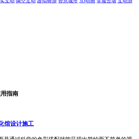
现实互动
隔空互动
虚拟骑游
智慧城市
3D动画
笑脸云墙
互动游
实用指南
化馆设计施工