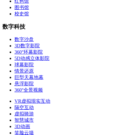
红色馆
图书馆
校史馆
数字科技
数字沙盘
3D数字影院
360°环幕影院
5D动感立体影院
球幕影院
情景还原
巨型天幕地幕
悬浮影院
360°全景视频
VR虚拟现实互动
隔空互动
虚拟骑游
智慧城市
3D动画
笑脸云墙