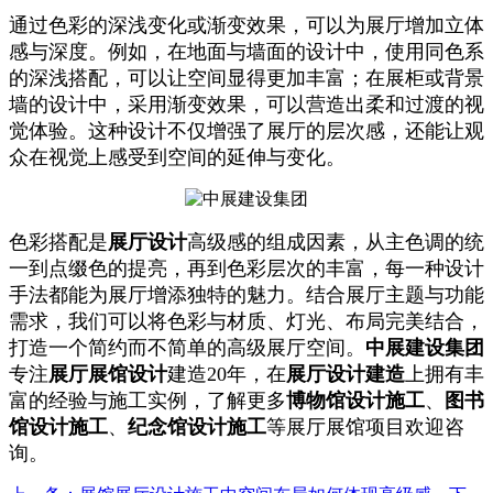
通过色彩的深浅变化或渐变效果，可以为展厅增加立体
感与深度。例如，在地面与墙面的设计中，使用同色系
的深浅搭配，可以让空间显得更加丰富；在展柜或背景
墙的设计中，采用渐变效果，可以营造出柔和过渡的视
觉体验。这种设计不仅增强了展厅的层次感，还能让观
众在视觉上感受到空间的延伸与变化。
色彩搭配是
展厅设计
高级感的组成因素，从主色调的统
一到点缀色的提亮，再到色彩层次的丰富，每一种设计
手法都能为展厅增添独特的魅力。结合展厅主题与功能
需求，我们可以将色彩与材质、灯光、布局完美结合，
打造一个简约而不简单的高级展厅空间。
中展建设集团
专注
展厅展馆设计
建造20年，在
展厅设计建造
上拥有丰
富的经验与施工实例，了解更多
博物馆设计施工
、
图书
馆设计施工
、
纪念馆设计施工
等展厅展馆项目欢迎咨
询。