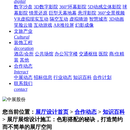
digital
数字沙盘
3D数字影院
360°环幕影院
5D动感立体影院
球
幕影院
情景还原
巨型天幕地幕
悬浮影院
360°全景视频
VR虚拟现实互动
隔空互动
虚拟骑游
智慧城市
3D动画
笑脸云墙
互动游戏
AR推拉屏
幻影成像
文旅产业
Cultural
装饰工程
decoration
酒店/会所
公共场馆
办公写字楼
交通枢纽
医院
商/住精
装
其他
合作动态
Interact
中展动态
招标信息
行业动态
知识百科
合作计划
联系我们
contact
您当前位置：
展厅设计首页
>
合作动态
>
知识百科
> 展厅展馆设计施工：色彩搭配的秘诀，打造简约
而不简单的展厅空间