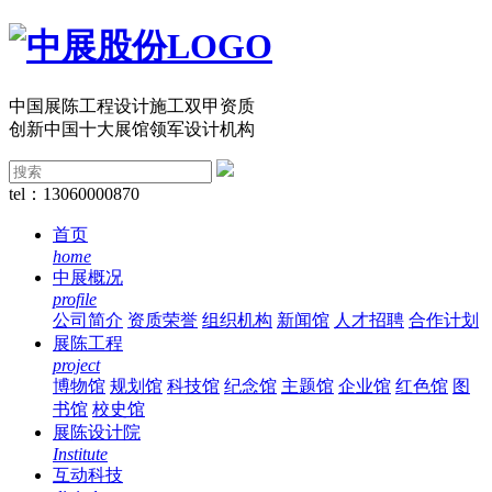
中国展陈工程设计施工双甲资质
创新中国十大展馆领军设计机构
tel：13060000870
首页
home
中展概况
profile
公司简介
资质荣誉
组织机构
新闻馆
人才招聘
合作计划
展陈工程
project
博物馆
规划馆
科技馆
纪念馆
主题馆
企业馆
红色馆
图
书馆
校史馆
展陈设计院
Institute
互动科技