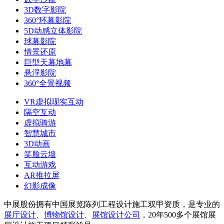
3D数字影院
360°环幕影院
5D动感立体影院
球幕影院
情景还原
巨型天幕地幕
悬浮影院
360°全景视频
VR虚拟现实互动
隔空互动
虚拟骑游
智慧城市
3D动画
笑脸云墙
互动游戏
AR推拉屏
幻影成像
中展股份拥有中国展览陈列工程设计施工双甲资质，是专业的
展厅设计
、
博物馆设计
、
展馆设计公司
，20年500多个展馆展