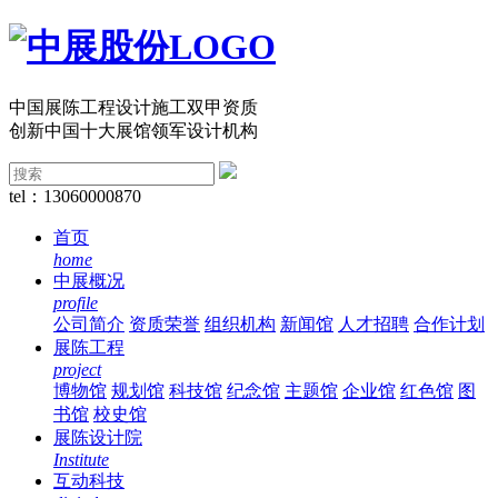
中国展陈工程设计施工双甲资质
创新中国十大展馆领军设计机构
tel：13060000870
首页
home
中展概况
profile
公司简介
资质荣誉
组织机构
新闻馆
人才招聘
合作计划
展陈工程
project
博物馆
规划馆
科技馆
纪念馆
主题馆
企业馆
红色馆
图
书馆
校史馆
展陈设计院
Institute
互动科技