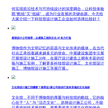
何实现前沿技术与可持续设计的深度耦合，让科技体验
既"酷炫"又"低碳"，成为行业发展的关键命题。今天给
大家介绍一下科技馆设计施工企业如何选择比较好？
展馆设计公司推荐：从展陈工程到文化 IP 实力打造
博物馆作为文明记忆的容器与文化传承的载体，在当代
社会正承担着越来越多元的使命。中展建设集团专注展
厅展馆设计施工20年，在展厅设计建造上拥有丰富的经
验与施工实例，了解更多科技馆设计施工、文化馆设计
施工、博物馆设计施工等展厅展...
文化馆设计施工找哪家？推荐这5家公司助你打造有灵魂的文化地标
文化馆，不同于博物馆的厚重与科技馆的酷炫，它的核
心在于 “人” 与 “活态文化” 。选择设计施工公司，不能
只看谁的技术更炫酷，更要看谁真正懂文化馆的使命，