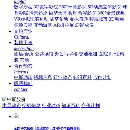
digital
数字沙盘
3D数字影院
360°环幕影院
5D动感立体影院
球
幕影院
情景还原
巨型天幕地幕
悬浮影院
360°全景视频
VR虚拟现实互动
隔空互动
虚拟骑游
智慧城市
3D动画
笑脸云墙
互动游戏
AR推拉屏
幻影成像
文旅产业
Cultural
装饰工程
decoration
酒店/会所
公共场馆
办公写字楼
交通枢纽
医院
商/住精
装
其他
合作动态
Interact
中展动态
招标信息
行业动态
知识百科
合作计划
联系我们
contact
中展动态
招标信息
行业动态
知识百科
合作计划
全国科技馆设计企业推荐，这5家公司值得信赖