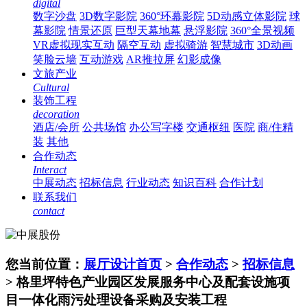
digital
数字沙盘
3D数字影院
360°环幕影院
5D动感立体影院
球
幕影院
情景还原
巨型天幕地幕
悬浮影院
360°全景视频
VR虚拟现实互动
隔空互动
虚拟骑游
智慧城市
3D动画
笑脸云墙
互动游戏
AR推拉屏
幻影成像
文旅产业
Cultural
装饰工程
decoration
酒店/会所
公共场馆
办公写字楼
交通枢纽
医院
商/住精
装
其他
合作动态
Interact
中展动态
招标信息
行业动态
知识百科
合作计划
联系我们
contact
您当前位置：
展厅设计首页
>
合作动态
>
招标信息
> 格里坪特色产业园区发展服务中心及配套设施项
目一体化雨污处理设备采购及安装工程