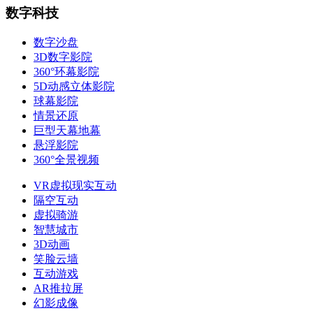
数字科技
数字沙盘
3D数字影院
360°环幕影院
5D动感立体影院
球幕影院
情景还原
巨型天幕地幕
悬浮影院
360°全景视频
VR虚拟现实互动
隔空互动
虚拟骑游
智慧城市
3D动画
笑脸云墙
互动游戏
AR推拉屏
幻影成像