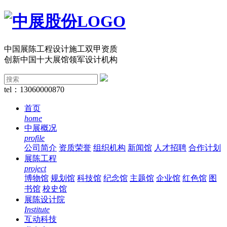
中国展陈工程设计施工双甲资质
创新中国十大展馆领军设计机构
tel：13060000870
首页
home
中展概况
profile
公司简介
资质荣誉
组织机构
新闻馆
人才招聘
合作计划
展陈工程
project
博物馆
规划馆
科技馆
纪念馆
主题馆
企业馆
红色馆
图
书馆
校史馆
展陈设计院
Institute
互动科技