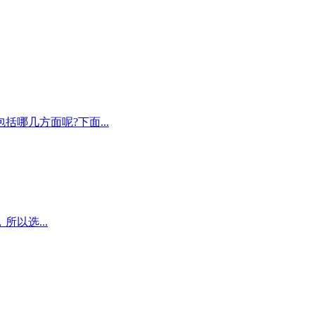
哪几方面呢?下面...
以选...