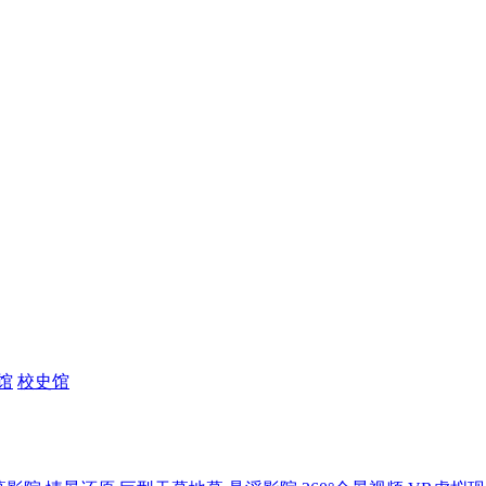
馆
校史馆