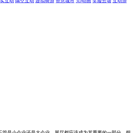
现实互动
隔空互动
虚拟骑游
智慧城市
3D动画
笑脸云墙
互动游
不管是小企业还是大企业，展厅都应该成为其重要的一部分，想