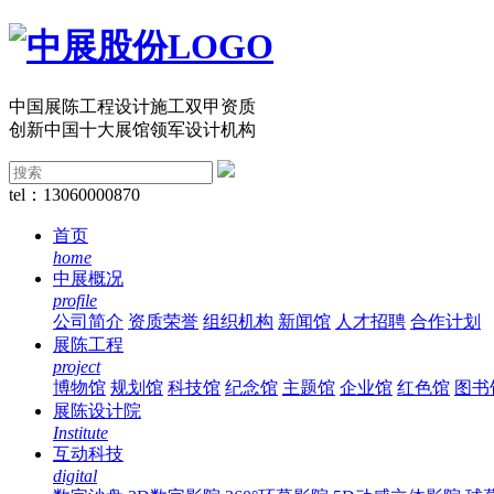
中国展陈工程设计施工双甲资质
创新中国十大展馆领军设计机构
tel：13060000870
首页
home
中展概况
profile
公司简介
资质荣誉
组织机构
新闻馆
人才招聘
合作计划
展陈工程
project
博物馆
规划馆
科技馆
纪念馆
主题馆
企业馆
红色馆
图书
展陈设计院
Institute
互动科技
digital