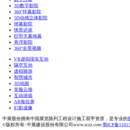
3D数字影院
360°环幕影院
5D动感立体影院
球幕影院
情景还原
巨型天幕地幕
悬浮影院
360°全景视频
VR虚拟现实互动
隔空互动
虚拟骑游
智慧城市
3D动画
笑脸云墙
互动游戏
AR推拉屏
幻影成像
中展股份拥有中国展览陈列工程设计施工双甲资质，是专业的
©版权所有: 中展建设股份有限公司www.sczz.com
蜀ICP备11013