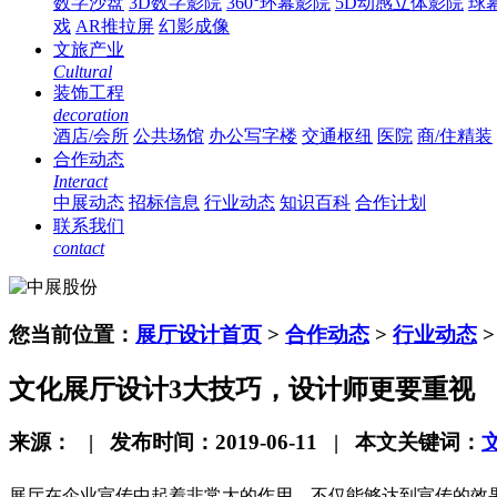
数字沙盘
3D数字影院
360°环幕影院
5D动感立体影院
球
戏
AR推拉屏
幻影成像
文旅产业
Cultural
装饰工程
decoration
酒店/会所
公共场馆
办公写字楼
交通枢纽
医院
商/住精装
合作动态
Interact
中展动态
招标信息
行业动态
知识百科
合作计划
联系我们
contact
您当前位置：
展厅设计首页
>
合作动态
>
行业动态
>
文化展厅设计3大技巧，设计师更要重视
来源： | 发布时间：2019-06-11 | 本文关键词：
展厅在企业宣传中起着非常大的作用，不仅能够达到宣传的效