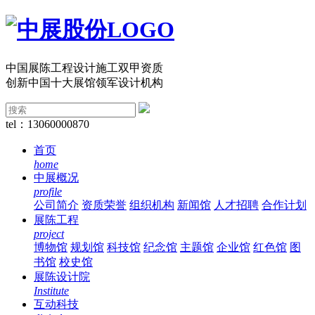
中国展陈工程设计施工双甲资质
创新中国十大展馆领军设计机构
tel：13060000870
首页
home
中展概况
profile
公司简介
资质荣誉
组织机构
新闻馆
人才招聘
合作计划
展陈工程
project
博物馆
规划馆
科技馆
纪念馆
主题馆
企业馆
红色馆
图
书馆
校史馆
展陈设计院
Institute
互动科技