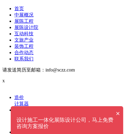
首页
中展概况
展陈工程
展陈设计院
互动科技
文旅产业
装饰工程
合作动态
联系我们
请发送简历至邮箱：info@sczz.com
x
造价
计算器
电话
×
设计施工一体化展陈设计公司，马上免费
给我们拨打电话
13060000870
咨询方案报价
微信