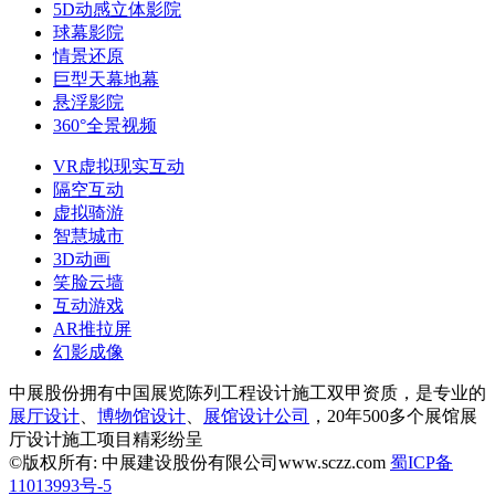
5D动感立体影院
球幕影院
情景还原
巨型天幕地幕
悬浮影院
360°全景视频
VR虚拟现实互动
隔空互动
虚拟骑游
智慧城市
3D动画
笑脸云墙
互动游戏
AR推拉屏
幻影成像
中展股份拥有中国展览陈列工程设计施工双甲资质，是专业的
展厅设计
、
博物馆设计
、
展馆设计公司
，20年500多个展馆展
厅设计施工项目精彩纷呈
©版权所有: 中展建设股份有限公司www.sczz.com
蜀ICP备
11013993号-5