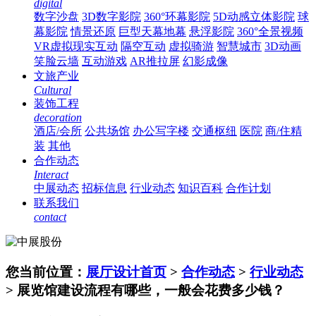
digital
数字沙盘
3D数字影院
360°环幕影院
5D动感立体影院
球
幕影院
情景还原
巨型天幕地幕
悬浮影院
360°全景视频
VR虚拟现实互动
隔空互动
虚拟骑游
智慧城市
3D动画
笑脸云墙
互动游戏
AR推拉屏
幻影成像
文旅产业
Cultural
装饰工程
decoration
酒店/会所
公共场馆
办公写字楼
交通枢纽
医院
商/住精
装
其他
合作动态
Interact
中展动态
招标信息
行业动态
知识百科
合作计划
联系我们
contact
您当前位置：
展厅设计首页
>
合作动态
>
行业动态
> 展览馆建设流程有哪些，一般会花费多少钱？