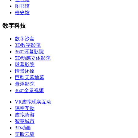
图书馆
校史馆
数字科技
数字沙盘
3D数字影院
360°环幕影院
5D动感立体影院
球幕影院
情景还原
巨型天幕地幕
悬浮影院
360°全景视频
VR虚拟现实互动
隔空互动
虚拟骑游
智慧城市
3D动画
笑脸云墙