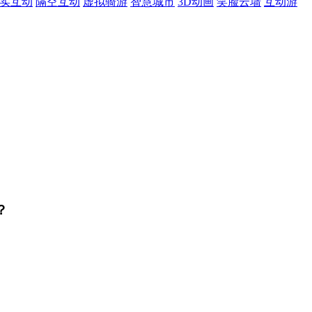
现实互动
隔空互动
虚拟骑游
智慧城市
3D动画
笑脸云墙
互动游
？