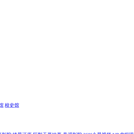
馆
校史馆