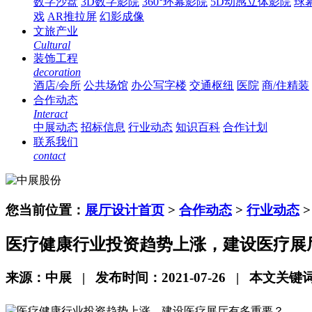
数字沙盘
3D数字影院
360°环幕影院
5D动感立体影院
球
戏
AR推拉屏
幻影成像
文旅产业
Cultural
装饰工程
decoration
酒店/会所
公共场馆
办公写字楼
交通枢纽
医院
商/住精装
合作动态
Interact
中展动态
招标信息
行业动态
知识百科
合作计划
联系我们
contact
您当前位置：
展厅设计首页
>
合作动态
>
行业动态
医疗健康行业投资趋势上涨，建设医疗展
来源：中展 | 发布时间：2021-07-26 | 本文关键