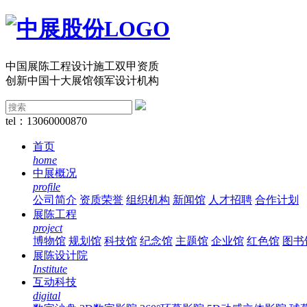
中国展陈工程设计施工双甲资质
创新中国十大展馆领军设计机构
tel：13060000870
首页
home
中展概况
profile
公司简介
资质荣誉
组织机构
新闻馆
人才招聘
合作计划
展陈工程
project
博物馆
规划馆
科技馆
纪念馆
主题馆
企业馆
红色馆
图书
展陈设计院
Institute
互动科技
digital