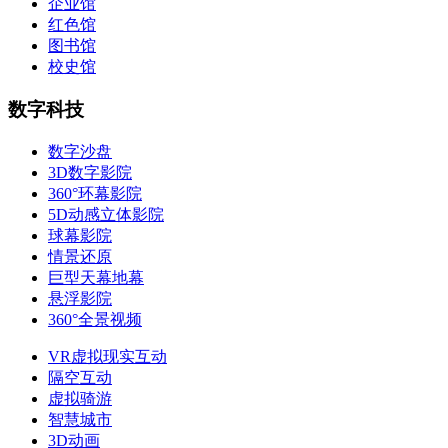
企业馆
红色馆
图书馆
校史馆
数字科技
数字沙盘
3D数字影院
360°环幕影院
5D动感立体影院
球幕影院
情景还原
巨型天幕地幕
悬浮影院
360°全景视频
VR虚拟现实互动
隔空互动
虚拟骑游
智慧城市
3D动画