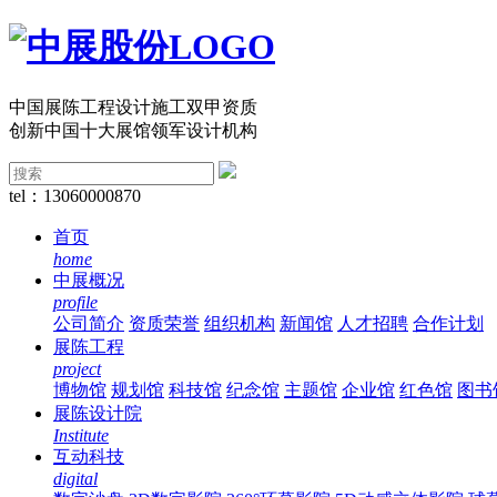
中国展陈工程设计施工双甲资质
创新中国十大展馆领军设计机构
tel：13060000870
首页
home
中展概况
profile
公司简介
资质荣誉
组织机构
新闻馆
人才招聘
合作计划
展陈工程
project
博物馆
规划馆
科技馆
纪念馆
主题馆
企业馆
红色馆
图书
展陈设计院
Institute
互动科技
digital