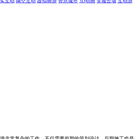
现实互动
隔空互动
虚拟骑游
智慧城市
3D动画
笑脸云墙
互动游
项非常复杂的工作，不仅需要前期的策划设计，后期施工也是