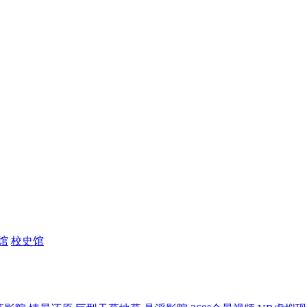
馆
校史馆