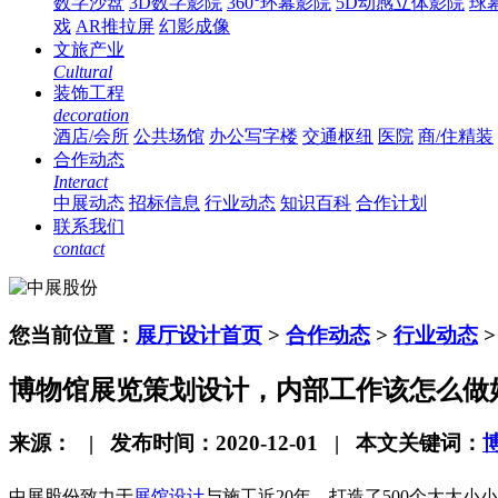
数字沙盘
3D数字影院
360°环幕影院
5D动感立体影院
球
戏
AR推拉屏
幻影成像
文旅产业
Cultural
装饰工程
decoration
酒店/会所
公共场馆
办公写字楼
交通枢纽
医院
商/住精装
合作动态
Interact
中展动态
招标信息
行业动态
知识百科
合作计划
联系我们
contact
您当前位置：
展厅设计首页
>
合作动态
>
行业动态
博物馆展览策划设计，内部工作该怎么做
来源： | 发布时间：2020-12-01 | 本文关键词：
中展股份致力于
展馆设计
与施工近
20
年，打造了
500
个大大小小