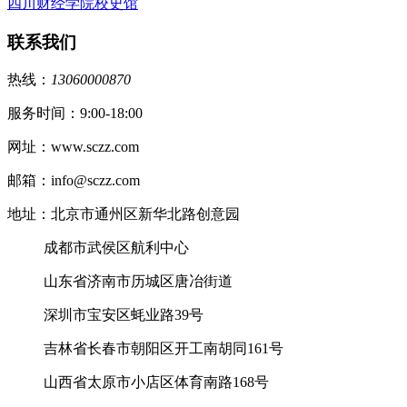
四川财经学院校史馆
联系我们
热线：
13060000870
服务时间：9:00-18:00
网址：www.sczz.com
邮箱：info@sczz.com
地址：北京市通州区新华北路创意园
成都市武侯区航利中心
山东省济南市历城区唐冶街道
深圳市宝安区蚝业路39号
吉林省长春市朝阳区开工南胡同161号
山西省太原市小店区体育南路168号