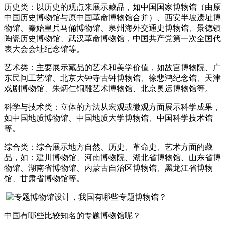
历史类：以历史的观点来展示藏品，如中国国家博物馆（由原
中国历史博物馆与原中国革命博物馆合并）、西安半坡遗址博
物馆、秦始皇兵马俑博物馆、泉州海外交通史博物馆、景德镇
陶瓷历史博物馆、武汉革命博物馆，中国共产党第一次全国代
表大会会址纪念馆等。
艺术类：主要展示藏品的艺术和美学价值，如故宫博物院、广
东民间工艺馆、北京大钟寺古钟博物馆、徐悲鸿纪念馆、天津
戏剧博物馆、朱炳仁铜雕艺术博物馆、北京奥运博物馆等。
科学与技术类：立体的方法从宏观或微观方面展示科学成果，
如中国地质博物馆、中国地质大学博物馆、中国科学技术馆
等。
综合类：综合展示地方自然、历史、革命史、艺术方面的藏
品，如：建川博物馆、河南博物院、湖北省博物馆、山东省博
物馆、湖南省博物馆、内蒙古自治区博物馆、黑龙江省博物
馆、甘肃省博物馆等。
中国有哪些比较知名的专题博物馆呢？