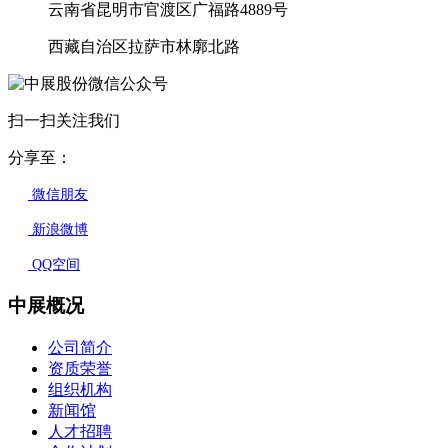
云南省昆明市官渡区广福路4889号
西藏自治区拉萨市林廓北路
扫一扫关注我们
分享至：
微信朋友
新浪微博
QQ空间
中展概况
公司简介
资质荣誉
组织机构
新闻馆
人才招聘