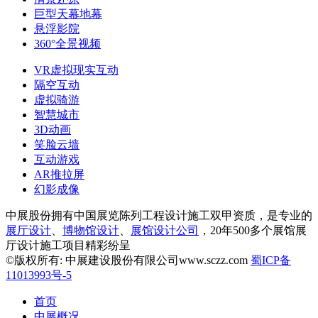
巨型天幕地幕
悬浮影院
360°全景视频
VR虚拟现实互动
隔空互动
虚拟骑游
智慧城市
3D动画
笑脸云墙
互动游戏
AR推拉屏
幻影成像
中展股份拥有中国展览陈列工程设计施工双甲资质，是专业的
展厅设计
、
博物馆设计
、
展馆设计公司
，20年500多个展馆展
厅设计施工项目精彩纷呈
©版权所有: 中展建设股份有限公司www.sczz.com
蜀ICP备
11013993号-5
首页
中展概况