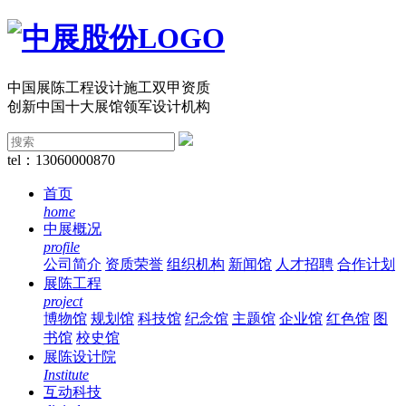
中国展陈工程设计施工双甲资质
创新中国十大展馆领军设计机构
tel：13060000870
首页
home
中展概况
profile
公司简介
资质荣誉
组织机构
新闻馆
人才招聘
合作计划
展陈工程
project
博物馆
规划馆
科技馆
纪念馆
主题馆
企业馆
红色馆
图
书馆
校史馆
展陈设计院
Institute
互动科技