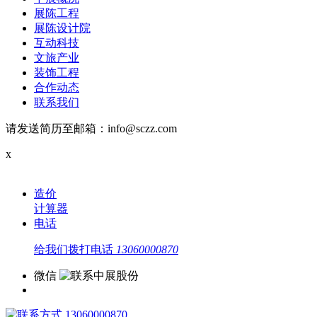
展陈工程
展陈设计院
互动科技
文旅产业
装饰工程
合作动态
联系我们
请发送简历至邮箱：info@sczz.com
x
造价
计算器
电话
给我们拨打电话
13060000870
微信
13060000870