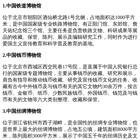
1.
中国铁道博物馆
位于北京市朝阳区酒仙桥北路
1
号北侧，占地面积达
1000
平方
米，是中国国家级专业铁路博物馆。有正阳门馆、东郊馆、詹
天佑纪念馆三个馆。主要任务是负责铁路文物、科研成果等展
品的收藏、保管、陈列、展示及编辑研究工作，同时作为进行
爱国主义宣传教育和科学普及教育的基地。
2.
中国钱币博物馆
位于北京市西城区西交民巷
17
号院，是直属于中国人民银行总
行的国家级专题博物馆，主要从事钱币的收藏、研究和展示，
肩负有指导和推动钱币收藏、研究及宣传钱币文化的任务。收
藏有古今中外钱币及与钱币有关的其它文物约
30
余万件，按古
钱币、金银币、纸币、少数民族钱币、外国钱币、钱范及与钱
币有关的文物等六大类别整理、收藏和保管。
3.
中国丝绸博物馆
位于浙江省杭州市西子湖畔，是全国性的丝绸专业博物馆，也
是世界上最大的丝绸博物馆，占地五公顷，建筑面积
8000
平方
米，陈列面积
3000
平方米，展示了中国五千年的丝绸历史及文