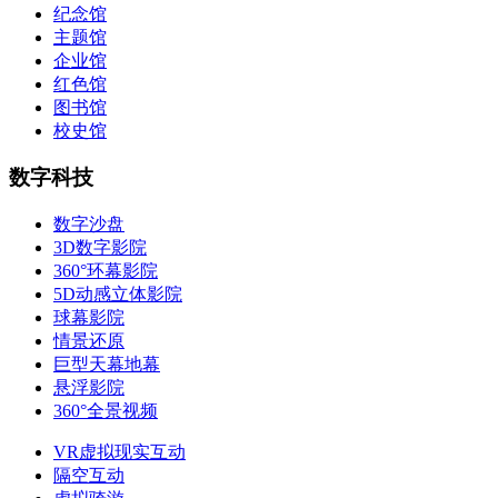
纪念馆
主题馆
企业馆
红色馆
图书馆
校史馆
数字科技
数字沙盘
3D数字影院
360°环幕影院
5D动感立体影院
球幕影院
情景还原
巨型天幕地幕
悬浮影院
360°全景视频
VR虚拟现实互动
隔空互动