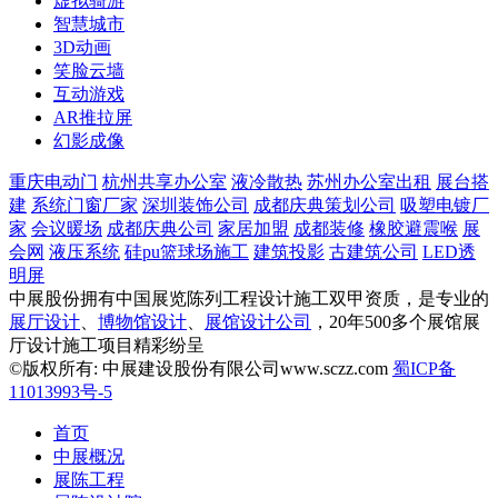
虚拟骑游
智慧城市
3D动画
笑脸云墙
互动游戏
AR推拉屏
幻影成像
重庆电动门
杭州共享办公室
液冷散热
苏州办公室出租
展台搭
建
系统门窗厂家
深圳装饰公司
成都庆典策划公司
吸塑电镀厂
家
会议暖场
成都庆典公司
家居加盟
成都装修
橡胶避震喉
展
会网
液压系统
硅pu篮球场施工
建筑投影
古建筑公司
LED透
明屏
中展股份拥有中国展览陈列工程设计施工双甲资质，是专业的
展厅设计
、
博物馆设计
、
展馆设计公司
，20年500多个展馆展
厅设计施工项目精彩纷呈
©版权所有: 中展建设股份有限公司www.sczz.com
蜀ICP备
11013993号-5
首页
中展概况
展陈工程