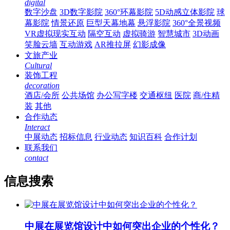
digital
数字沙盘
3D数字影院
360°环幕影院
5D动感立体影院
球
幕影院
情景还原
巨型天幕地幕
悬浮影院
360°全景视频
VR虚拟现实互动
隔空互动
虚拟骑游
智慧城市
3D动画
笑脸云墙
互动游戏
AR推拉屏
幻影成像
文旅产业
Cultural
装饰工程
decoration
酒店/会所
公共场馆
办公写字楼
交通枢纽
医院
商/住精
装
其他
合作动态
Interact
中展动态
招标信息
行业动态
知识百科
合作计划
联系我们
contact
信息搜索
中展在展览馆设计中如何突出企业的个性化？