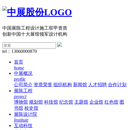
中国展陈工程设计施工双甲资质
创新中国十大展馆领军设计机构
tel：13060000870
首页
home
中展概况
profile
公司简介
资质荣誉
组织机构
新闻馆
人才招聘
合作计划
展陈工程
project
博物馆
规划馆
科技馆
纪念馆
主题馆
企业馆
红色馆
图
书馆
校史馆
展陈设计院
Institute
互动科技