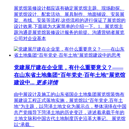
展览馆装修设计都应该有确定展览馆主题、现场勘探、
展览馆设计、配套活动、展具制作、地面铺设、安装展
架、布线、安装等流程,这些流程的进行保证了展览馆的
设计效果,下面就为大家简单的介绍一下。1、展览馆主
题沟通是展览馆装修设计服务的前提。沟通营销者展览
公司对企业基本
党建展厅建在企业里，有什么重要意义？——
在山东省土地集团“百年党史·百年土地”展览馆
建设中...
更多详情
由中展设计及施工的山东省国企土地集团展览馆装饰布
展建设工程正式落地实施，展览馆以“百年党史.百年土
地”为主题，以菏泽土地文化为展示点，整体演绎在中国
共产党领导下菏泽土地的历史变迁，讲述着承载千年的
土地文脉和中国古代土地制度历史沿革大事记。 展览馆
以“承载、