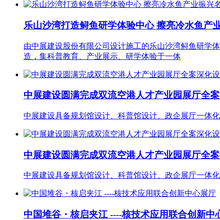
乐山沙湾打造鲟鱼研学体验中心 擦亮冷水鱼产
由中展建设股份有限公司设计施工的乐山沙湾鲟鱼研学体验
造，集科普教育、产业展示、研学体验于一体
中展建设圆满完成双流空港人才产业园展厅全案深
中展建设具备规划馆设计、科普馆设计、政企展厅一体化
中展建设圆满完成双流空港人才产业园展厅全案深
中展建设具备规划馆设计、科普馆设计、政企展厅一体化
中国堆谷・核启夹江 ----核技术应用联合创新