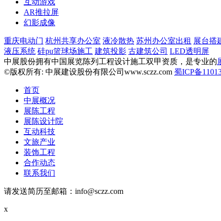
互动游戏
AR推拉屏
幻影成像
重庆电动门
杭州共享办公室
液冷散热
苏州办公室出租
展台搭
液压系统
硅pu篮球场施工
建筑投影
古建筑公司
LED透明屏
中展股份拥有中国展览陈列工程设计施工双甲资质，是专业的
©版权所有: 中展建设股份有限公司www.sczz.com
蜀ICP备11013
首页
中展概况
展陈工程
展陈设计院
互动科技
文旅产业
装饰工程
合作动态
联系我们
请发送简历至邮箱：info@sczz.com
x