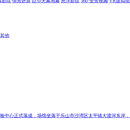
幕影院
情景还原
巨型天幕地幕
悬浮影院
360°全景视频
VR虚拟
其他
中心正式落成，场馆坐落于乐山市沙湾区太平镇大渡河东岸，依托当