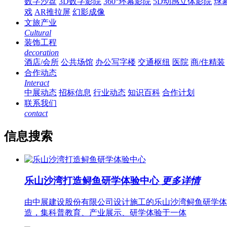
数字沙盘
3D数字影院
360°环幕影院
5D动感立体影院
球
戏
AR推拉屏
幻影成像
文旅产业
Cultural
装饰工程
decoration
酒店/会所
公共场馆
办公写字楼
交通枢纽
医院
商/住精装
合作动态
Interact
中展动态
招标信息
行业动态
知识百科
合作计划
联系我们
contact
信息搜索
乐山沙湾打造鲟鱼研学体验中心
更多详情
由中展建设股份有限公司设计施工的乐山沙湾鲟鱼研学体验
造，集科普教育、产业展示、研学体验于一体