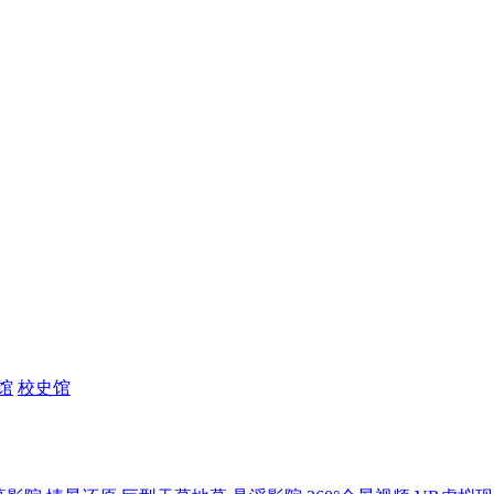
馆
校史馆