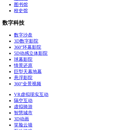
图书馆
校史馆
数字科技
数字沙盘
3D数字影院
360°环幕影院
5D动感立体影院
球幕影院
情景还原
巨型天幕地幕
悬浮影院
360°全景视频
VR虚拟现实互动
隔空互动
虚拟骑游
智慧城市
3D动画
笑脸云墙