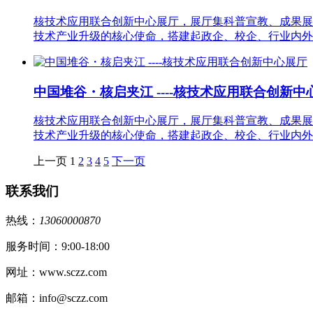
核技术应用联合创新中心展厅，展厅集科普宣教、成果展
技术产业升级的核心使命，搭建起政企、校企、行业内外
中国堆谷・核启夹江 ----核技术应用联合创新
核技术应用联合创新中心展厅，展厅集科普宣教、成果展
技术产业升级的核心使命，搭建起政企、校企、行业内外
上一页
1
2
3
4
5
下一页
联系我们
热线：
13060000870
服务时间：9:00-18:00
网址：www.sczz.com
邮箱：info@sczz.com