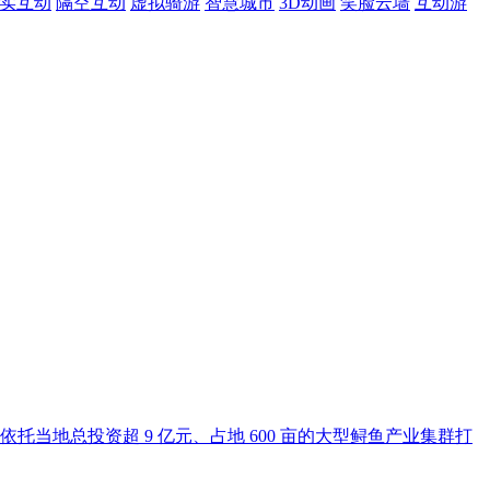
现实互动
隔空互动
虚拟骑游
智慧城市
3D动画
笑脸云墙
互动游
地总投资超 9 亿元、占地 600 亩的大型鲟鱼产业集群打