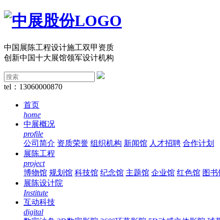
中国展陈工程设计施工双甲资质
创新中国十大展馆领军设计机构
tel：13060000870
首页
home
中展概况
profile
公司简介
资质荣誉
组织机构
新闻馆
人才招聘
合作计划
展陈工程
project
博物馆
规划馆
科技馆
纪念馆
主题馆
企业馆
红色馆
图书
展陈设计院
Institute
互动科技
digital