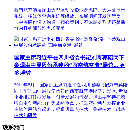
西南航空港展厅由大型互动投影沙盘系统、大屏幕显示
系统、多媒体查询系统等组成。布展期间开发区管委会
与中展股份深入沟通，精心策划，不论展览形式还是播
放内容的细节均力求完美。
国家主席习近平在四川省委书记刘奇葆陪同下
参观由中展股份承建的“西南航空港”展馆...
更
多详情
2011年8月，国家副主席习近平在四川省委书记刘奇葆陪
同下前往由中展股份承建的西南航空港经济开发区, 考察
企业推进转型发展、创新发展的情况。指出要坚持把增
强自主创新能力作为战略重点，把政府推动与发挥企业
主体作用结合起来，把促进重点技术、关键技术、战略
技术的研发
联系我们