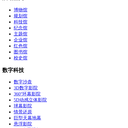
博物馆
规划馆
科技馆
纪念馆
主题馆
企业馆
红色馆
图书馆
校史馆
数字科技
数字沙盘
3D数字影院
360°环幕影院
5D动感立体影院
球幕影院
情景还原
巨型天幕地幕
悬浮影院