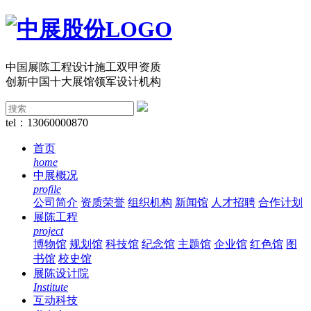
中国展陈工程设计施工双甲资质
创新中国十大展馆领军设计机构
tel：13060000870
首页
home
中展概况
profile
公司简介
资质荣誉
组织机构
新闻馆
人才招聘
合作计划
展陈工程
project
博物馆
规划馆
科技馆
纪念馆
主题馆
企业馆
红色馆
图
书馆
校史馆
展陈设计院
Institute
互动科技