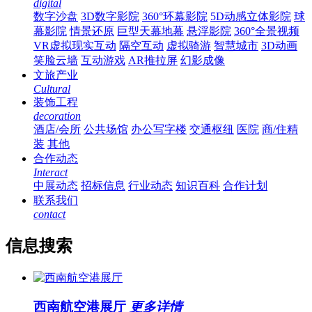
digital
数字沙盘
3D数字影院
360°环幕影院
5D动感立体影院
球
幕影院
情景还原
巨型天幕地幕
悬浮影院
360°全景视频
VR虚拟现实互动
隔空互动
虚拟骑游
智慧城市
3D动画
笑脸云墙
互动游戏
AR推拉屏
幻影成像
文旅产业
Cultural
装饰工程
decoration
酒店/会所
公共场馆
办公写字楼
交通枢纽
医院
商/住精
装
其他
合作动态
Interact
中展动态
招标信息
行业动态
知识百科
合作计划
联系我们
contact
信息搜索
西南航空港展厅
更多详情