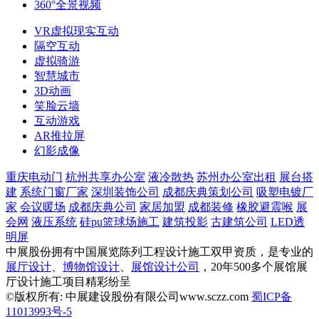
360°全景视频
VR虚拟现实互动
隔空互动
虚拟骑游
智慧城市
3D动画
笑脸云墙
互动游戏
AR推拉屏
幻影成像
重庆电动门
杭州共享办公室
液冷散热
苏州办公室出租
展台搭
建
系统门窗厂家
深圳装饰公司
成都庆典策划公司
吸塑电镀厂
家
会议暖场
成都庆典公司
家居加盟
成都装修
橡胶避震喉
展
会网
液压系统
硅pu篮球场施工
建筑投影
古建筑公司
LED透
明屏
中展股份拥有中国展览陈列工程设计施工双甲资质，是专业的
展厅设计
、
博物馆设计
、
展馆设计公司
，20年500多个展馆展
厅设计施工项目精彩纷呈
©版权所有: 中展建设股份有限公司www.sczz.com
蜀ICP备
11013993号-5