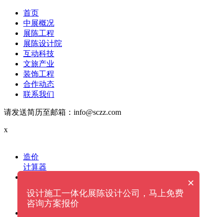
首页
中展概况
展陈工程
展陈设计院
互动科技
文旅产业
装饰工程
合作动态
联系我们
请发送简历至邮箱：info@sczz.com
x
造价
计算器
电话
×
设计施工一体化展陈设计公司，马上免费
给我们拨打电话
13060000870
咨询方案报价
微信