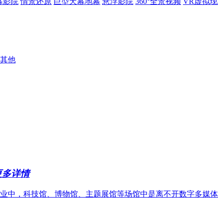
幕影院
情景还原
巨型天幕地幕
悬浮影院
360°全景视频
VR虚拟
其他
更多详情
业中，科技馆、博物馆、主题展馆等场馆中是离不开数字多媒体