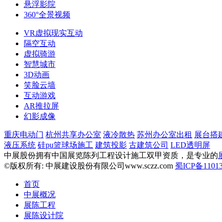
悬浮影院
360°全景视频
VR虚拟现实互动
隔空互动
虚拟骑游
智慧城市
3D动画
笑脸云墙
互动游戏
AR推拉屏
幻影成像
重庆电动门
杭州共享办公室
液冷散热
苏州办公室出租
展台搭
液压系统
硅pu篮球场施工
建筑投影
古建筑公司
LED透明屏
中展股份拥有中国展览陈列工程设计施工双甲资质，是专业的
©版权所有: 中展建设股份有限公司www.sczz.com
蜀ICP备11013
首页
中展概况
展陈工程
展陈设计院