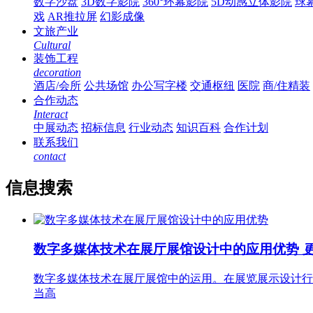
数字沙盘
3D数字影院
360°环幕影院
5D动感立体影院
球
戏
AR推拉屏
幻影成像
文旅产业
Cultural
装饰工程
decoration
酒店/会所
公共场馆
办公写字楼
交通枢纽
医院
商/住精装
合作动态
Interact
中展动态
招标信息
行业动态
知识百科
合作计划
联系我们
contact
信息搜索
数字多媒体技术在展厅展馆设计中的应用优势
数字多媒体技术在展厅展馆中的运用。在展览展示设计行
当高