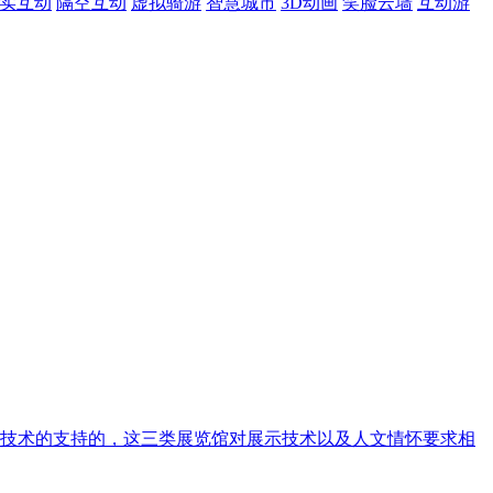
现实互动
隔空互动
虚拟骑游
智慧城市
3D动画
笑脸云墙
互动游
技术的支持的，这三类展览馆对展示技术以及人文情怀要求相