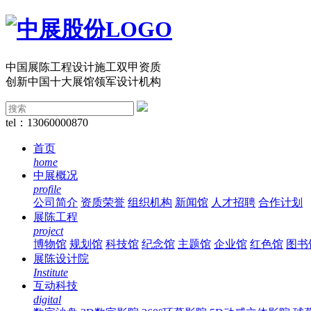
中国展陈工程设计施工双甲资质
创新中国十大展馆领军设计机构
tel：13060000870
首页
home
中展概况
profile
公司简介
资质荣誉
组织机构
新闻馆
人才招聘
合作计划
展陈工程
project
博物馆
规划馆
科技馆
纪念馆
主题馆
企业馆
红色馆
图书
展陈设计院
Institute
互动科技
digital