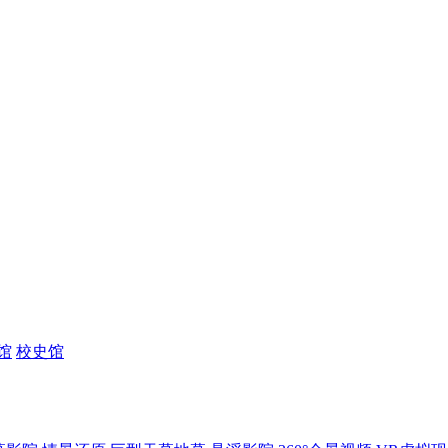
馆
校史馆