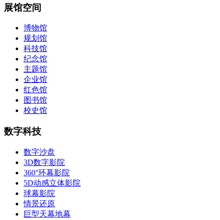
展馆空间
博物馆
规划馆
科技馆
纪念馆
主题馆
企业馆
红色馆
图书馆
校史馆
数字科技
数字沙盘
3D数字影院
360°环幕影院
5D动感立体影院
球幕影院
情景还原
巨型天幕地幕