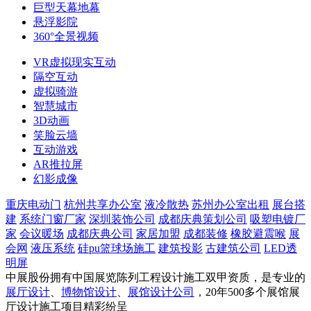
巨型天幕地幕
悬浮影院
360°全景视频
VR虚拟现实互动
隔空互动
虚拟骑游
智慧城市
3D动画
笑脸云墙
互动游戏
AR推拉屏
幻影成像
重庆电动门
杭州共享办公室
液冷散热
苏州办公室出租
展台搭
建
系统门窗厂家
深圳装饰公司
成都庆典策划公司
吸塑电镀厂
家
会议暖场
成都庆典公司
家居加盟
成都装修
橡胶避震喉
展
会网
液压系统
硅pu篮球场施工
建筑投影
古建筑公司
LED透
明屏
中展股份拥有中国展览陈列工程设计施工双甲资质，是专业的
展厅设计
、
博物馆设计
、
展馆设计公司
，20年500多个展馆展
厅设计施工项目精彩纷呈