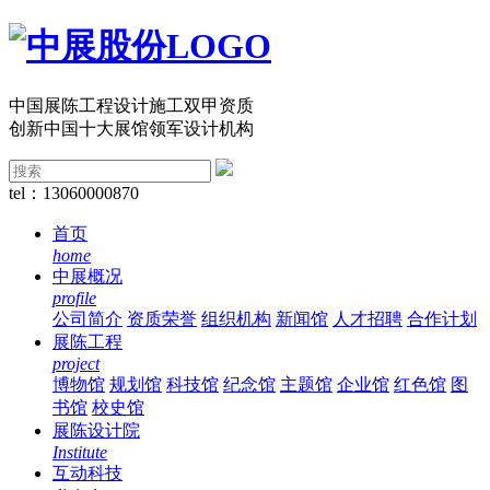
中国展陈工程设计施工双甲资质
创新中国十大展馆领军设计机构
tel：13060000870
首页
home
中展概况
profile
公司简介
资质荣誉
组织机构
新闻馆
人才招聘
合作计划
展陈工程
project
博物馆
规划馆
科技馆
纪念馆
主题馆
企业馆
红色馆
图
书馆
校史馆
展陈设计院
Institute
互动科技