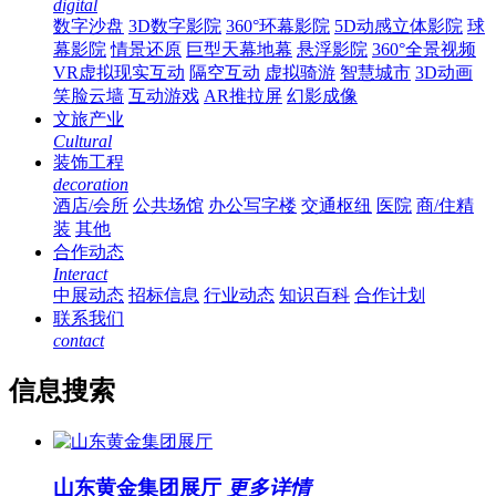
digital
数字沙盘
3D数字影院
360°环幕影院
5D动感立体影院
球
幕影院
情景还原
巨型天幕地幕
悬浮影院
360°全景视频
VR虚拟现实互动
隔空互动
虚拟骑游
智慧城市
3D动画
笑脸云墙
互动游戏
AR推拉屏
幻影成像
文旅产业
Cultural
装饰工程
decoration
酒店/会所
公共场馆
办公写字楼
交通枢纽
医院
商/住精
装
其他
合作动态
Interact
中展动态
招标信息
行业动态
知识百科
合作计划
联系我们
contact
信息搜索
山东黄金集团展厅
更多详情