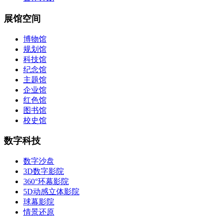
展馆空间
博物馆
规划馆
科技馆
纪念馆
主题馆
企业馆
红色馆
图书馆
校史馆
数字科技
数字沙盘
3D数字影院
360°环幕影院
5D动感立体影院
球幕影院
情景还原