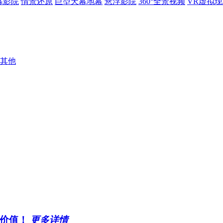
幕影院
情景还原
巨型天幕地幕
悬浮影院
360°全景视频
VR虚拟
其他
现价值！
更多详情