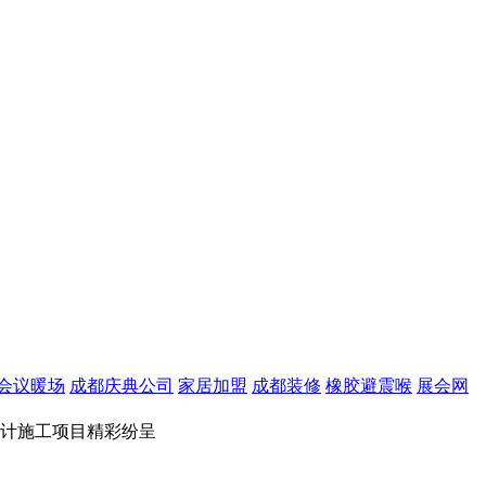
会议暖场
成都庆典公司
家居加盟
成都装修
橡胶避震喉
展会网
厅设计施工项目精彩纷呈