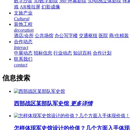
数字沙盘
3D数字影院
360°环幕影院
5D动感立体影院
球
戏
AR推拉屏
幻影成像
文旅产业
Cultural
装饰工程
decoration
酒店/会所
公共场馆
办公写字楼
交通枢纽
医院
商/住精装
合作动态
Interact
中展动态
招标信息
行业动态
知识百科
合作计划
联系我们
contact
信息搜索
西部战区某部队军史馆
更多详情
怎样体现军史馆设计的价值？几个方面入手体