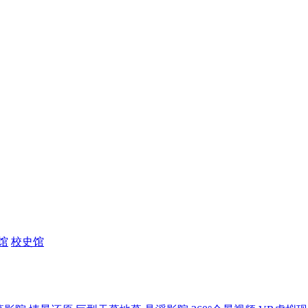
馆
校史馆