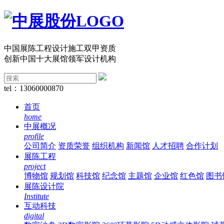
中国展陈工程设计施工双甲资质
创新中国十大展馆领军设计机构
tel：13060000870
首页
home
中展概况
profile
公司简介
资质荣誉
组织机构
新闻馆
人才招聘
合作计划
展陈工程
project
博物馆
规划馆
科技馆
纪念馆
主题馆
企业馆
红色馆
图书
展陈设计院
Institute
互动科技
digital