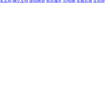
现实互动
隔空互动
虚拟骑游
智慧城市
3D动画
笑脸云墙
互动游