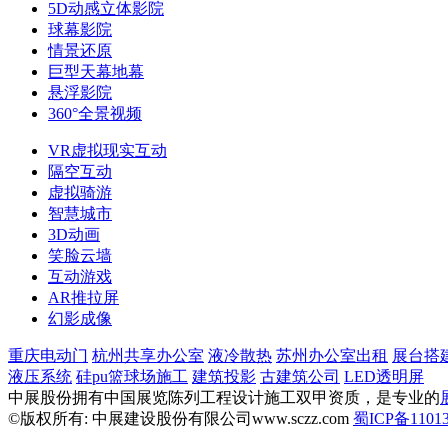
5D动感立体影院
球幕影院
情景还原
巨型天幕地幕
悬浮影院
360°全景视频
VR虚拟现实互动
隔空互动
虚拟骑游
智慧城市
3D动画
笑脸云墙
互动游戏
AR推拉屏
幻影成像
重庆电动门
杭州共享办公室
液冷散热
苏州办公室出租
展台搭
液压系统
硅pu篮球场施工
建筑投影
古建筑公司
LED透明屏
中展股份拥有中国展览陈列工程设计施工双甲资质，是专业的
©版权所有: 中展建设股份有限公司www.sczz.com
蜀ICP备11013