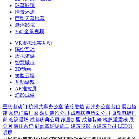
球幕影院
情景还原
巨型天幕地幕
悬浮影院
360°全景视频
VR虚拟现实互动
隔空互动
虚拟骑游
智慧城市
3D动画
笑脸云墙
互动游戏
AR推拉屏
幻影成像
重庆电动门
杭州共享办公室
液冷散热
苏州办公室出租
展台搭
建
系统门窗厂家
深圳装饰公司
成都庆典策划公司
吸塑电镀厂
家
会议暖场
成都庆典公司
家居加盟
成都装修
橡胶避震喉
展
会网
液压系统
硅pu篮球场施工
建筑投影
古建筑公司
LED透
明屏