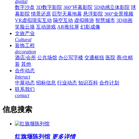
digital
数字沙盘
3D数字影院
360°环幕影院
5D动感立体影院
球
幕影院
情景还原
巨型天幕地幕
悬浮影院
360°全景视频
VR虚拟现实互动
隔空互动
虚拟骑游
智慧城市
3D动画
笑脸云墙
互动游戏
AR推拉屏
幻影成像
文旅产业
Cultural
装饰工程
decoration
酒店/会所
公共场馆
办公写字楼
交通枢纽
医院
商/住精
装
其他
合作动态
Interact
中展动态
招标信息
行业动态
知识百科
合作计划
联系我们
contact
信息搜索
红旗堰陈列馆
更多详情