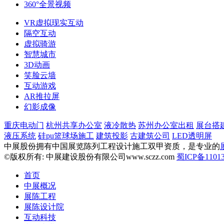
360°全景视频
VR虚拟现实互动
隔空互动
虚拟骑游
智慧城市
3D动画
笑脸云墙
互动游戏
AR推拉屏
幻影成像
重庆电动门
杭州共享办公室
液冷散热
苏州办公室出租
展台搭
液压系统
硅pu篮球场施工
建筑投影
古建筑公司
LED透明屏
中展股份拥有中国展览陈列工程设计施工双甲资质，是专业的
©版权所有: 中展建设股份有限公司www.sczz.com
蜀ICP备11013
首页
中展概况
展陈工程
展陈设计院
互动科技