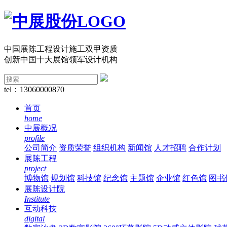
中国展陈工程设计施工双甲资质
创新中国十大展馆领军设计机构
tel：13060000870
首页
home
中展概况
profile
公司简介
资质荣誉
组织机构
新闻馆
人才招聘
合作计划
展陈工程
project
博物馆
规划馆
科技馆
纪念馆
主题馆
企业馆
红色馆
图书
展陈设计院
Institute
互动科技
digital