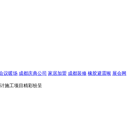
会议暖场
成都庆典公司
家居加盟
成都装修
橡胶避震喉
展会网
厅设计施工项目精彩纷呈