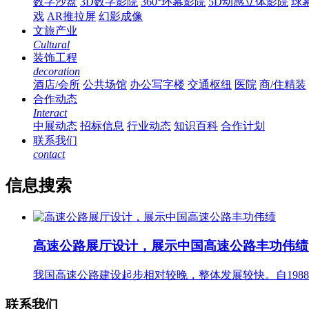
数字沙盘
3D数字影院
360°环幕影院
5D动感立体影院
球
戏
AR推拉屏
幻影成像
文旅产业
Cultural
装饰工程
decoration
酒店/会所
公共场馆
办公写字楼
交通枢纽
医院
商/住精装
合作动态
Interact
中展动态
招标信息
行业动态
知识百科
合作计划
联系我们
contact
信息搜索
高速公路展厅设计，展示中国高速公路丰功伟
我国高速公路建设起步相对较晚，整体发展较快。自1988
联系我们