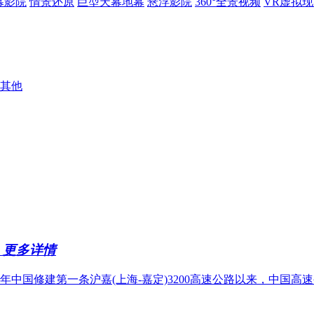
幕影院
情景还原
巨型天幕地幕
悬浮影院
360°全景视频
VR虚拟
其他
绩
更多详情
年中国修建第一条沪嘉(上海-嘉定)3200高速公路以来，中国