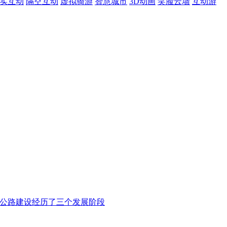
现实互动
隔空互动
虚拟骑游
智慧城市
3D动画
笑脸云墙
互动游
高速公路建设经历了三个发展阶段