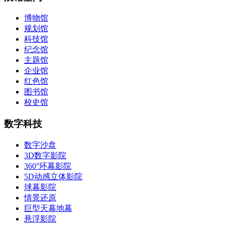
博物馆
规划馆
科技馆
纪念馆
主题馆
企业馆
红色馆
图书馆
校史馆
数字科技
数字沙盘
3D数字影院
360°环幕影院
5D动感立体影院
球幕影院
情景还原
巨型天幕地幕
悬浮影院