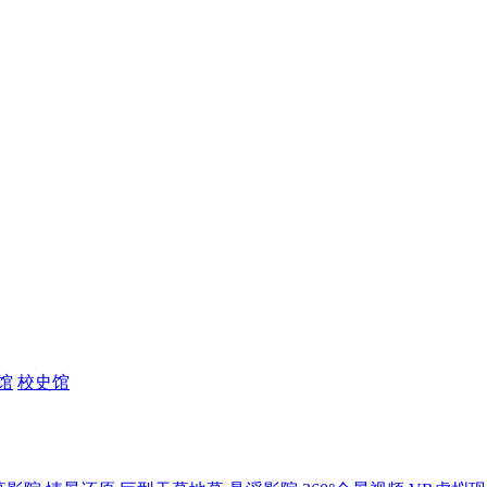
馆
校史馆