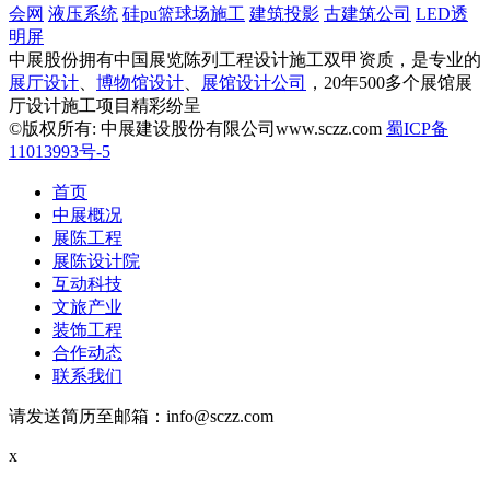
会网
液压系统
硅pu篮球场施工
建筑投影
古建筑公司
LED透
明屏
中展股份拥有中国展览陈列工程设计施工双甲资质，是专业的
展厅设计
、
博物馆设计
、
展馆设计公司
，20年500多个展馆展
厅设计施工项目精彩纷呈
©版权所有: 中展建设股份有限公司www.sczz.com
蜀ICP备
11013993号-5
首页
中展概况
展陈工程
展陈设计院
互动科技
文旅产业
装饰工程
合作动态
联系我们
请发送简历至邮箱：info@sczz.com
x