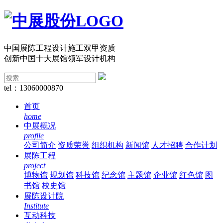
中国展陈工程设计施工双甲资质
创新中国十大展馆领军设计机构
tel：13060000870
首页
home
中展概况
profile
公司简介
资质荣誉
组织机构
新闻馆
人才招聘
合作计划
展陈工程
project
博物馆
规划馆
科技馆
纪念馆
主题馆
企业馆
红色馆
图
书馆
校史馆
展陈设计院
Institute
互动科技