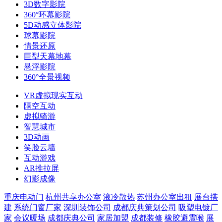
3D数字影院
360°环幕影院
5D动感立体影院
球幕影院
情景还原
巨型天幕地幕
悬浮影院
360°全景视频
VR虚拟现实互动
隔空互动
虚拟骑游
智慧城市
3D动画
笑脸云墙
互动游戏
AR推拉屏
幻影成像
重庆电动门
杭州共享办公室
液冷散热
苏州办公室出租
展台搭
建
系统门窗厂家
深圳装饰公司
成都庆典策划公司
吸塑电镀厂
家
会议暖场
成都庆典公司
家居加盟
成都装修
橡胶避震喉
展