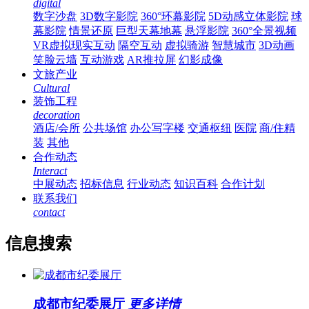
digital
数字沙盘
3D数字影院
360°环幕影院
5D动感立体影院
球
幕影院
情景还原
巨型天幕地幕
悬浮影院
360°全景视频
VR虚拟现实互动
隔空互动
虚拟骑游
智慧城市
3D动画
笑脸云墙
互动游戏
AR推拉屏
幻影成像
文旅产业
Cultural
装饰工程
decoration
酒店/会所
公共场馆
办公写字楼
交通枢纽
医院
商/住精
装
其他
合作动态
Interact
中展动态
招标信息
行业动态
知识百科
合作计划
联系我们
contact
信息搜索
成都市纪委展厅
更多详情