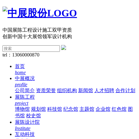
中国展陈工程设计施工双甲资质
创新中国十大展馆领军设计机构
tel：13060000870
首页
home
中展概况
profile
公司简介
资质荣誉
组织机构
新闻馆
人才招聘
合作计划
展陈工程
project
博物馆
规划馆
科技馆
纪念馆
主题馆
企业馆
红色馆
图
书馆
校史馆
展陈设计院
Institute
互动科技