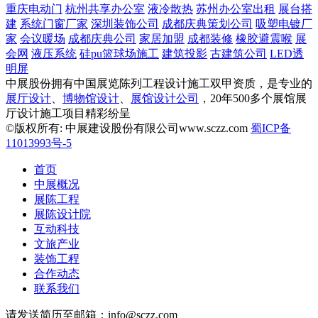
重庆电动门
杭州共享办公室
液冷散热
苏州办公室出租
展台搭
建
系统门窗厂家
深圳装饰公司
成都庆典策划公司
吸塑电镀厂
家
会议暖场
成都庆典公司
家居加盟
成都装修
橡胶避震喉
展
会网
液压系统
硅pu篮球场施工
建筑投影
古建筑公司
LED透
明屏
中展股份拥有中国展览陈列工程设计施工双甲资质，是专业的
展厅设计
、
博物馆设计
、
展馆设计公司
，20年500多个展馆展
厅设计施工项目精彩纷呈
©版权所有: 中展建设股份有限公司www.sczz.com
蜀ICP备
11013993号-5
首页
中展概况
展陈工程
展陈设计院
互动科技
文旅产业
装饰工程
合作动态
联系我们
请发送简历至邮箱：info@sczz.com