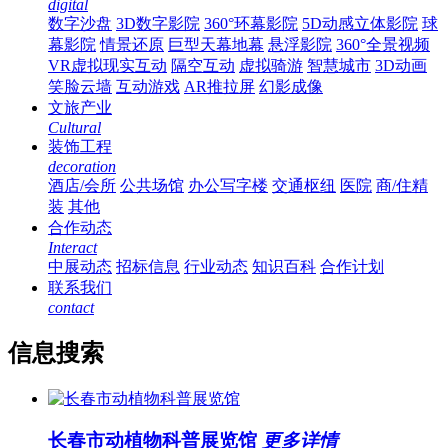
digital
数字沙盘
3D数字影院
360°环幕影院
5D动感立体影院
球
幕影院
情景还原
巨型天幕地幕
悬浮影院
360°全景视频
VR虚拟现实互动
隔空互动
虚拟骑游
智慧城市
3D动画
笑脸云墙
互动游戏
AR推拉屏
幻影成像
文旅产业
Cultural
装饰工程
decoration
酒店/会所
公共场馆
办公写字楼
交通枢纽
医院
商/住精
装
其他
合作动态
Interact
中展动态
招标信息
行业动态
知识百科
合作计划
联系我们
contact
信息搜索
长春市动植物科普展览馆
更多详情