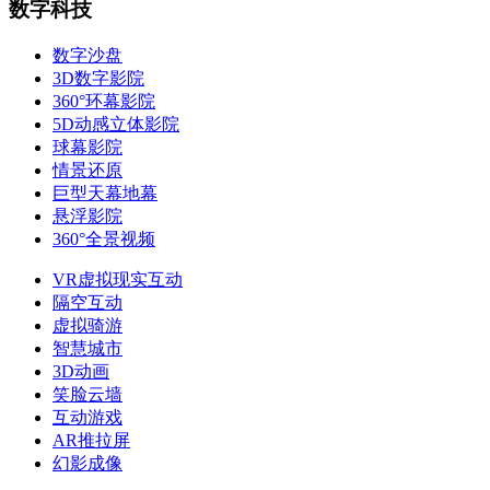
数字科技
数字沙盘
3D数字影院
360°环幕影院
5D动感立体影院
球幕影院
情景还原
巨型天幕地幕
悬浮影院
360°全景视频
VR虚拟现实互动
隔空互动
虚拟骑游
智慧城市
3D动画
笑脸云墙
互动游戏
AR推拉屏
幻影成像