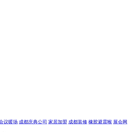
会议暖场
成都庆典公司
家居加盟
成都装修
橡胶避震喉
展会网