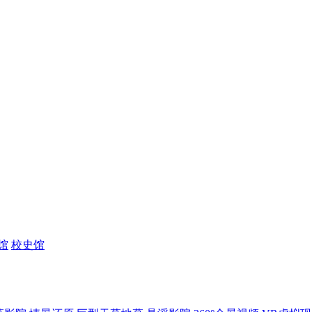
馆
校史馆