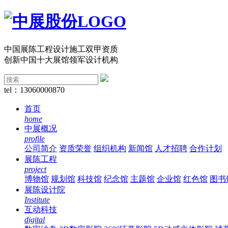
中国展陈工程设计施工双甲资质
创新中国十大展馆领军设计机构
tel：13060000870
首页
home
中展概况
profile
公司简介
资质荣誉
组织机构
新闻馆
人才招聘
合作计划
展陈工程
project
博物馆
规划馆
科技馆
纪念馆
主题馆
企业馆
红色馆
图书
展陈设计院
Institute
互动科技
digital