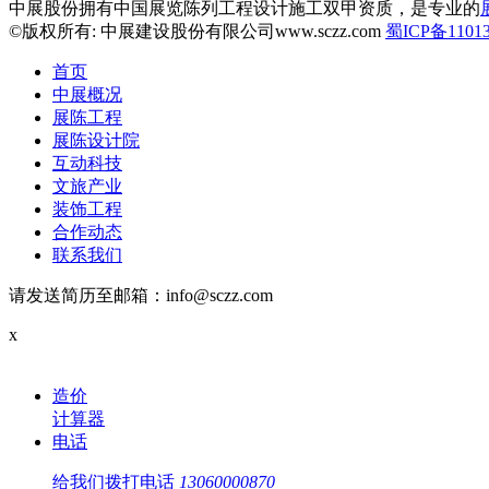
中展股份拥有中国展览陈列工程设计施工双甲资质，是专业的
©版权所有: 中展建设股份有限公司www.sczz.com
蜀ICP备11013
首页
中展概况
展陈工程
展陈设计院
互动科技
文旅产业
装饰工程
合作动态
联系我们
请发送简历至邮箱：info@sczz.com
x
造价
计算器
电话
给我们拨打电话
13060000870