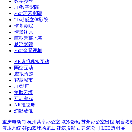
数字沙盘
3D数字影院
360°环幕影院
5D动感立体影院
球幕影院
情景还原
巨型天幕地幕
悬浮影院
360°全景视频
VR虚拟现实互动
隔空互动
虚拟骑游
智慧城市
3D动画
笑脸云墙
互动游戏
AR推拉屏
幻影成像
重庆电动门
杭州共享办公室
液冷散热
苏州办公室出租
展台搭
液压系统
硅pu篮球场施工
建筑投影
古建筑公司
LED透明屏