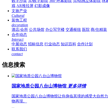
数字沙盘
3D数字影院
360°环幕影院
5D动感立体影院
球
戏
AR推拉屏
幻影成像
文旅产业
Cultural
装饰工程
decoration
酒店/会所
公共场馆
办公写字楼
交通枢纽
医院
商/住精装
合作动态
Interact
中展动态
招标信息
行业动态
知识百科
合作计划
联系我们
contact
信息搜索
国家地质公园八台山博物馆
更多详情
国家地质公园八台山博物馆让你身临其境的感受大自然力
物再现。