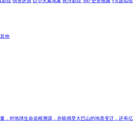
幕影院
情景还原
巨型天幕地幕
悬浮影院
360°全景视频
VR虚拟
其他
量，对地球生命追根溯源，亦能感受大巴山的地质变迁，还有亿