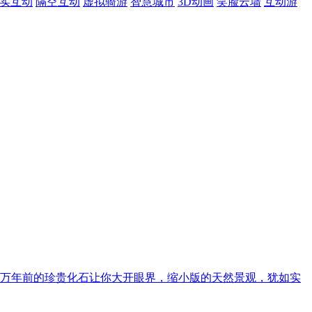
现实互动
隔空互动
虚拟骑游
智慧城市
3D动画
笑脸云墙
互动游
万年前的珍贵化石让你大开眼界，缩小版的天然景观，犹如实