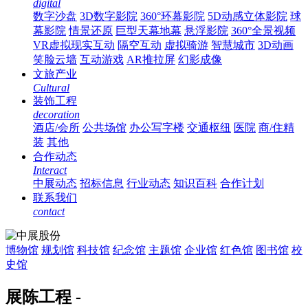
digital
数字沙盘
3D数字影院
360°环幕影院
5D动感立体影院
球
幕影院
情景还原
巨型天幕地幕
悬浮影院
360°全景视频
VR虚拟现实互动
隔空互动
虚拟骑游
智慧城市
3D动画
笑脸云墙
互动游戏
AR推拉屏
幻影成像
文旅产业
Cultural
装饰工程
decoration
酒店/会所
公共场馆
办公写字楼
交通枢纽
医院
商/住精
装
其他
合作动态
Interact
中展动态
招标信息
行业动态
知识百科
合作计划
联系我们
contact
博物馆
规划馆
科技馆
纪念馆
主题馆
企业馆
红色馆
图书馆
校
史馆
展陈工程 -