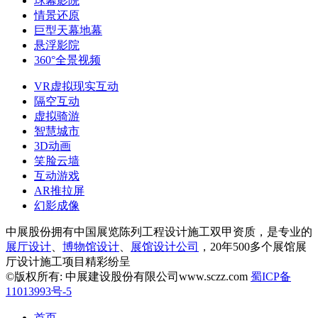
球幕影院
情景还原
巨型天幕地幕
悬浮影院
360°全景视频
VR虚拟现实互动
隔空互动
虚拟骑游
智慧城市
3D动画
笑脸云墙
互动游戏
AR推拉屏
幻影成像
中展股份拥有中国展览陈列工程设计施工双甲资质，是专业的
展厅设计
、
博物馆设计
、
展馆设计公司
，20年500多个展馆展
厅设计施工项目精彩纷呈
©版权所有: 中展建设股份有限公司www.sczz.com
蜀ICP备
11013993号-5
首页