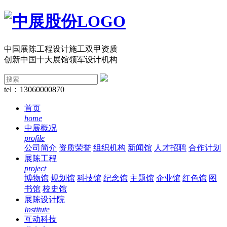
中国展陈工程设计施工双甲资质
创新中国十大展馆领军设计机构
tel：13060000870
首页
home
中展概况
profile
公司简介
资质荣誉
组织机构
新闻馆
人才招聘
合作计划
展陈工程
project
博物馆
规划馆
科技馆
纪念馆
主题馆
企业馆
红色馆
图
书馆
校史馆
展陈设计院
Institute
互动科技