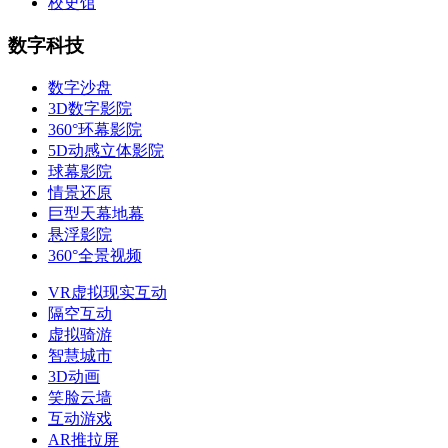
校史馆
数字科技
数字沙盘
3D数字影院
360°环幕影院
5D动感立体影院
球幕影院
情景还原
巨型天幕地幕
悬浮影院
360°全景视频
VR虚拟现实互动
隔空互动
虚拟骑游
智慧城市
3D动画
笑脸云墙
互动游戏
AR推拉屏