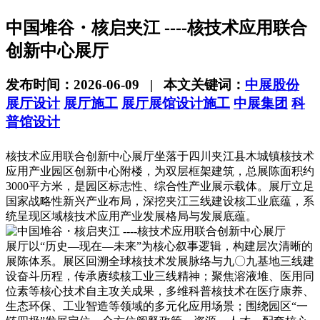
中国堆谷・核启夹江 ----核技术应用联合
创新中心展厅
发布时间：2026-06-09 | 本文关键词：
中展股份
展厅设计
展厅施工
展厅展馆设计施工
中展集团
科
普馆设计
核技术应用联合创新中心展厅坐落于四川夹江县木城镇核技术
应用产业园区创新中心附楼，为双层框架建筑，总展陈面积约
3000平方米，是园区标志性、综合性产业展示载体。展厅立足
国家战略性新兴产业布局，深挖夹江三线建设核工业底蕴，系
统呈现区域核技术应用产业发展格局与发展底蕴。
展厅以“历史—现在—未来”为核心叙事逻辑，构建层次清晰的
展陈体系。展区回溯全球核技术发展脉络与九〇九基地三线建
设奋斗历程，传承赓续核工业三线精神；聚焦溶液堆、医用同
位素等核心技术自主攻关成果，多维科普核技术在医疗康养、
生态环保、工业智造等领域的多元化应用场景；围绕园区“一