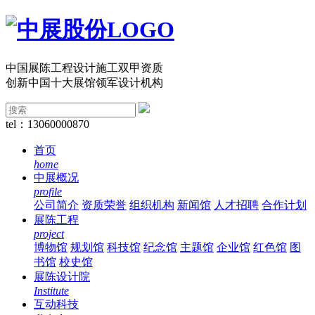
中国展陈工程设计施工双甲资质
创新中国十大展馆领军设计机构
tel：13060000870
首页
home
中展概况
profile
公司简介
资质荣誉
组织机构
新闻馆
人才招聘
合作计划
展陈工程
project
博物馆
规划馆
科技馆
纪念馆
主题馆
企业馆
红色馆
图
书馆
校史馆
展陈设计院
Institute
互动科技