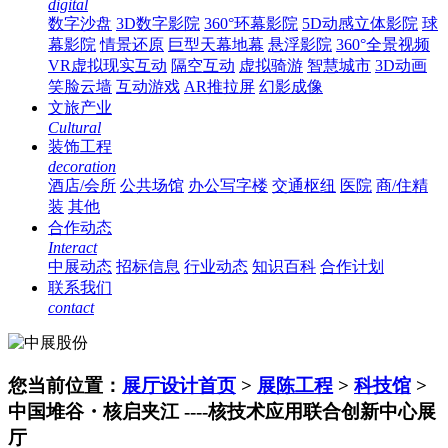
digital
数字沙盘
3D数字影院
360°环幕影院
5D动感立体影院
球
幕影院
情景还原
巨型天幕地幕
悬浮影院
360°全景视频
VR虚拟现实互动
隔空互动
虚拟骑游
智慧城市
3D动画
笑脸云墙
互动游戏
AR推拉屏
幻影成像
文旅产业
Cultural
装饰工程
decoration
酒店/会所
公共场馆
办公写字楼
交通枢纽
医院
商/住精
装
其他
合作动态
Interact
中展动态
招标信息
行业动态
知识百科
合作计划
联系我们
contact
您当前位置：
展厅设计首页
>
展陈工程
>
科技馆
>
中国堆谷・核启夹江 ----核技术应用联合创新中心展
厅