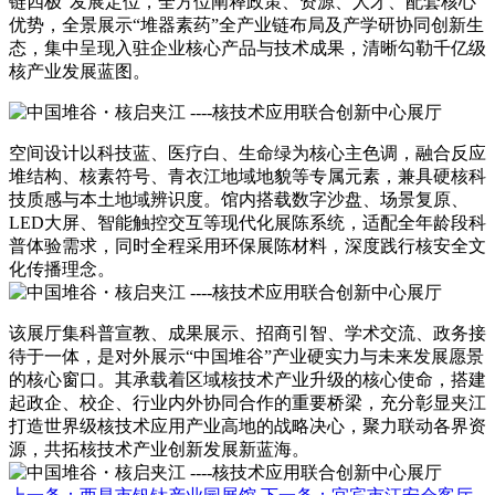
链四极”发展定位，全方位阐释政策、资源、人才、配套核心
优势，全景展示“堆器素药”全产业链布局及产学研协同创新生
态，集中呈现入驻企业核心产品与技术成果，清晰勾勒千亿级
核产业发展蓝图。
空间设计以科技蓝、医疗白、生命绿为核心主色调，融合反应
堆结构、核素符号、青衣江地域地貌等专属元素，兼具硬核科
技质感与本土地域辨识度。馆内搭载数字沙盘、场景复原、
LED大屏、智能触控交互等现代化展陈系统，适配全年龄段科
普体验需求，同时全程采用环保展陈材料，深度践行核安全文
化传播理念。
该展厅集科普宣教、成果展示、招商引智、学术交流、政务接
待于一体，是对外展示“中国堆谷”产业硬实力与未来发展愿景
的核心窗口。其承载着区域核技术产业升级的核心使命，搭建
起政企、校企、行业内外协同合作的重要桥梁，充分彰显夹江
打造世界级核技术应用产业高地的战略决心，聚力联动各界资
源，共拓核技术产业创新发展新蓝海。