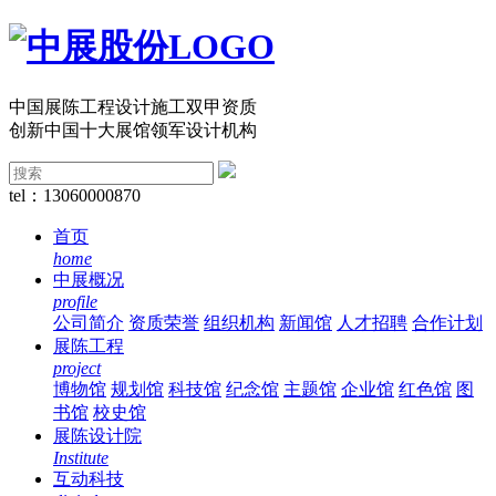
中国展陈工程设计施工双甲资质
创新中国十大展馆领军设计机构
tel：13060000870
首页
home
中展概况
profile
公司简介
资质荣誉
组织机构
新闻馆
人才招聘
合作计划
展陈工程
project
博物馆
规划馆
科技馆
纪念馆
主题馆
企业馆
红色馆
图
书馆
校史馆
展陈设计院
Institute
互动科技