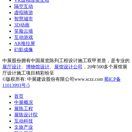
VR虚拟现实互动
隔空互动
虚拟骑游
智慧城市
3D动画
笑脸云墙
互动游戏
AR推拉屏
幻影成像
中展股份拥有中国展览陈列工程设计施工双甲资质，是专业的
展厅设计
、
博物馆设计
、
展馆设计公司
，20年500多个展馆展
厅设计施工项目精彩纷呈
©版权所有: 中展建设股份有限公司www.sczz.com
蜀ICP备
11013993号-5
首页
中展概况
展陈工程
展陈设计院
互动科技
文旅产业