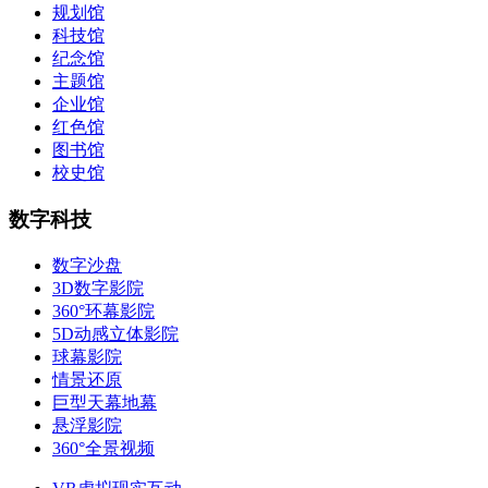
规划馆
科技馆
纪念馆
主题馆
企业馆
红色馆
图书馆
校史馆
数字科技
数字沙盘
3D数字影院
360°环幕影院
5D动感立体影院
球幕影院
情景还原
巨型天幕地幕
悬浮影院
360°全景视频