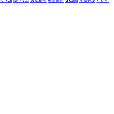
现实互动
隔空互动
虚拟骑游
智慧城市
3D动画
笑脸云墙
互动游