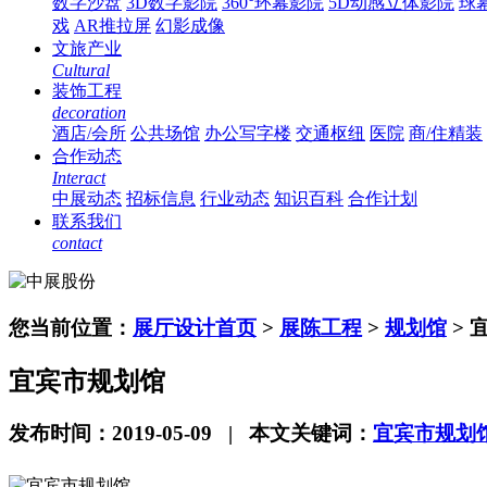
数字沙盘
3D数字影院
360°环幕影院
5D动感立体影院
球
戏
AR推拉屏
幻影成像
文旅产业
Cultural
装饰工程
decoration
酒店/会所
公共场馆
办公写字楼
交通枢纽
医院
商/住精装
合作动态
Interact
中展动态
招标信息
行业动态
知识百科
合作计划
联系我们
contact
您当前位置：
展厅设计首页
>
展陈工程
>
规划馆
> 
宜宾市规划馆
发布时间：2019-05-09 | 本文关键词：
宜宾市规划