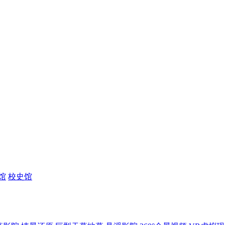
馆
校史馆