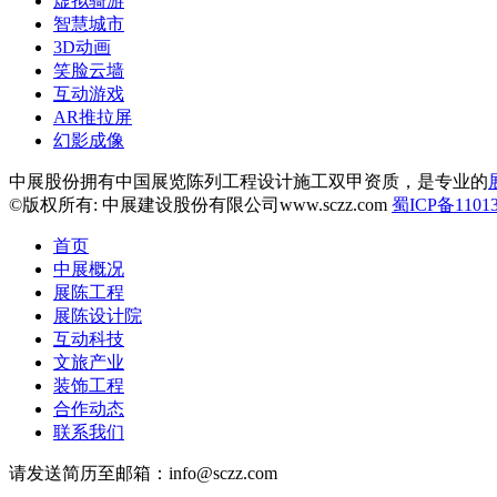
虚拟骑游
智慧城市
3D动画
笑脸云墙
互动游戏
AR推拉屏
幻影成像
中展股份拥有中国展览陈列工程设计施工双甲资质，是专业的
©版权所有: 中展建设股份有限公司www.sczz.com
蜀ICP备11013
首页
中展概况
展陈工程
展陈设计院
互动科技
文旅产业
装饰工程
合作动态
联系我们
请发送简历至邮箱：info@sczz.com