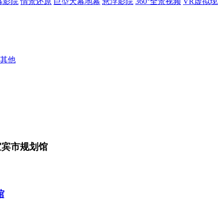
幕影院
情景还原
巨型天幕地幕
悬浮影院
360°全景视频
VR虚拟
其他
宜宾市规划馆
馆