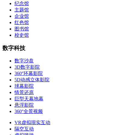
纪念馆
主题馆
企业馆
红色馆
图书馆
校史馆
数字科技
数字沙盘
3D数字影院
360°环幕影院
5D动感立体影院
球幕影院
情景还原
巨型天幕地幕
悬浮影院
360°全景视频
VR虚拟现实互动
隔空互动