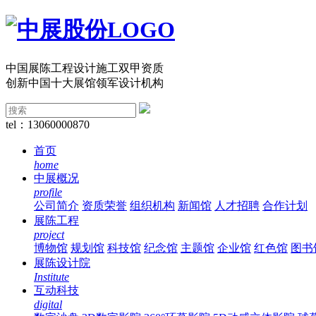
中国展陈工程设计施工双甲资质
创新中国十大展馆领军设计机构
tel：13060000870
首页
home
中展概况
profile
公司简介
资质荣誉
组织机构
新闻馆
人才招聘
合作计划
展陈工程
project
博物馆
规划馆
科技馆
纪念馆
主题馆
企业馆
红色馆
图书
展陈设计院
Institute
互动科技
digital