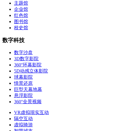
主题馆
企业馆
红色馆
图书馆
校史馆
数字科技
数字沙盘
3D数字影院
360°环幕影院
5D动感立体影院
球幕影院
情景还原
巨型天幕地幕
悬浮影院
360°全景视频
VR虚拟现实互动
隔空互动
虚拟骑游
智慧城市