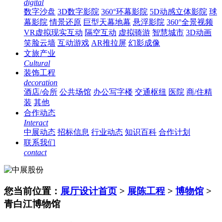
digital
数字沙盘
3D数字影院
360°环幕影院
5D动感立体影院
球
幕影院
情景还原
巨型天幕地幕
悬浮影院
360°全景视频
VR虚拟现实互动
隔空互动
虚拟骑游
智慧城市
3D动画
笑脸云墙
互动游戏
AR推拉屏
幻影成像
文旅产业
Cultural
装饰工程
decoration
酒店/会所
公共场馆
办公写字楼
交通枢纽
医院
商/住精
装
其他
合作动态
Interact
中展动态
招标信息
行业动态
知识百科
合作计划
联系我们
contact
您当前位置：
展厅设计首页
>
展陈工程
>
博物馆
>
青白江博物馆