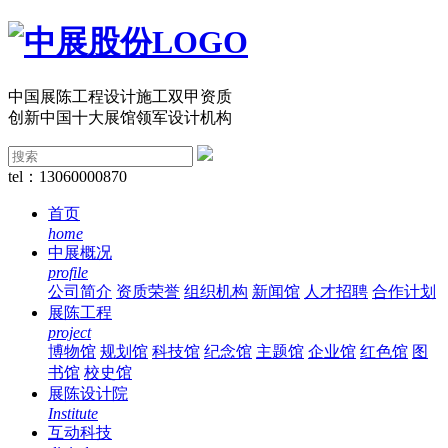
中国展陈工程设计施工双甲资质
创新中国十大展馆领军设计机构
tel：13060000870
首页
home
中展概况
profile
公司简介
资质荣誉
组织机构
新闻馆
人才招聘
合作计划
展陈工程
project
博物馆
规划馆
科技馆
纪念馆
主题馆
企业馆
红色馆
图
书馆
校史馆
展陈设计院
Institute
互动科技